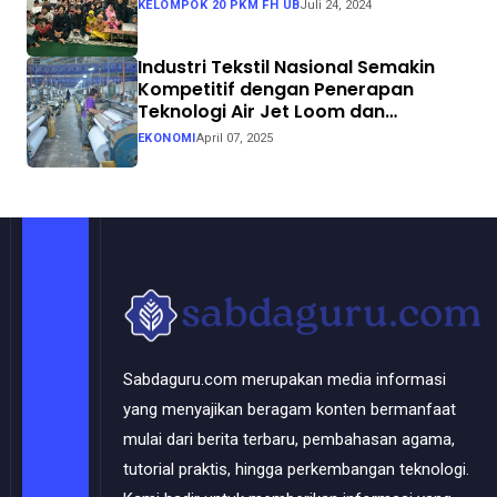
KELOMPOK 20 PKM FH UB
Juli 24, 2024
Industri Tekstil Nasional Semakin
Kompetitif dengan Penerapan
Teknologi Air Jet Loom dan
Continuous Dyeing di CV. Garuda
EKONOMI
April 07, 2025
Solo Perkasa
Sabdaguru.com merupakan media informasi
yang menyajikan beragam konten bermanfaat
mulai dari berita terbaru, pembahasan agama,
tutorial praktis, hingga perkembangan teknologi.