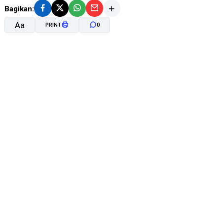
Bagikan:
Aa
PRINT
0
A-
A+