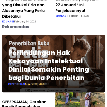
yang Disukai Pria dan
22 Januari? Ini
Alasannya Yang Perlu
Penjelasannya!
Diketahui
EDUKASI
February 14, 2026
EDUKASI
February 14, 2026
Rekomendasi
Perlindungan Hak
Kekayaan Intelektual
Dinilai Semakin Penting
bagi Dunia Penerbitan
PENDIDIKAN
August 01, 2026
GEBERSAMAN, Gerakan
Bersih Sampah dan