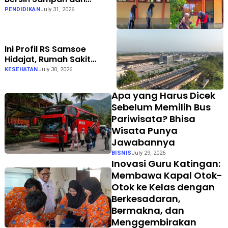
Penataan Taman di SMPN 1
PENDIDIKAN
July 31, 2026
Karanganyar Ngawi
Ini Profil RS Samsoe
Hidajat, Rumah Sakit
Umum Swasta Semarang
KESEHATAN
July 30, 2026
Apa yang Harus Dicek
Sebelum Memilih Bus
Pariwisata? Bhisa
Wisata Punya
Jawabannya
BISNIS
July 29, 2026
Inovasi Guru Katingan:
Membawa Kapal Otok-
Otok ke Kelas dengan
Berkesadaran,
Bermakna, dan
Menggembirakan