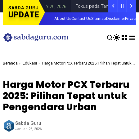
i
Fokus pada Tantangan Akun Tiruan di D
DAERAH
JULY 20, 2026
SABDA GURU
UPDATE
About Us
Contact Us
Sitemap
Disclaimer
Privacy 
Beranda
Edukasi
Harga Motor PCX Terbaru 2025: Pilihan Tepat untuk Pengendara Urban
Harga Motor PCX Terbaru
2025: Pilihan Tepat untuk
Pengendara Urban
Sabda Guru
Januari 26, 2026