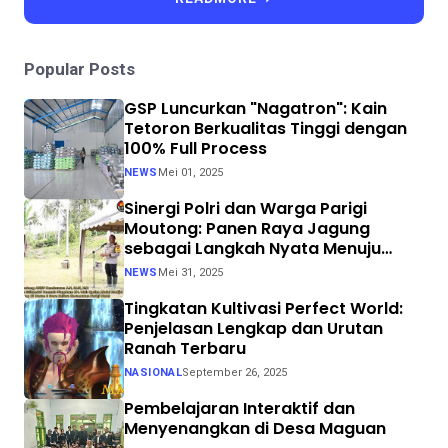
Popular Posts
GSP Luncurkan "Nagatron": Kain
Tetoron Berkualitas Tinggi dengan
100% Full Process
NEWS
Mei 01, 2025
Sinergi Polri dan Warga Parigi
Moutong: Panen Raya Jagung
sebagai Langkah Nyata Menuju
Swasembada Pangan
NEWS
Mei 31, 2025
Tingkatan Kultivasi Perfect World:
Penjelasan Lengkap dan Urutan
Ranah Terbaru
NASIONAL
September 26, 2025
Pembelajaran Interaktif dan
Menyenangkan di Desa Maguan