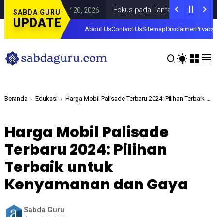
i
Fokus pada Tantangan Akun Tiruan di D
DAERAH
JULY 20, 2026
SABDA GURU
UPDATE
About Us
Contact Us
Sitemap
Disclaimer
Privacy 
Beranda
Edukasi
Harga Mobil Palisade Terbaru 2024: Pilihan Terbaik untuk Kenyamanan dan Gaya
Harga Mobil Palisade
Terbaru 2024: Pilihan
Terbaik untuk
Kenyamanan dan Gaya
Sabda Guru