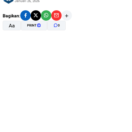
Januari 26, 2026
Bagikan:
Aa
PRINT
0
A-
A+