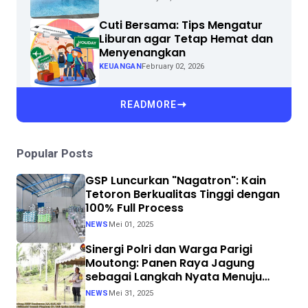
Cuti Bersama: Tips Mengatur
Liburan agar Tetap Hemat dan
Menyenangkan
KEUANGAN
February 02, 2026
READMORE
Popular Posts
GSP Luncurkan "Nagatron": Kain
Tetoron Berkualitas Tinggi dengan
100% Full Process
NEWS
Mei 01, 2025
Sinergi Polri dan Warga Parigi
Moutong: Panen Raya Jagung
sebagai Langkah Nyata Menuju
Swasembada Pangan
NEWS
Mei 31, 2025