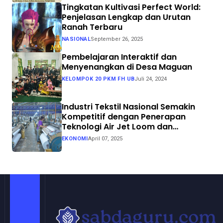
Tingkatan Kultivasi Perfect World:
Penjelasan Lengkap dan Urutan
Ranah Terbaru
NASIONAL
September 26, 2025
Pembelajaran Interaktif dan
Menyenangkan di Desa Maguan
KELOMPOK 20 PKM FH UB
Juli 24, 2024
Industri Tekstil Nasional Semakin
Kompetitif dengan Penerapan
Teknologi Air Jet Loom dan
Continuous Dyeing di CV. Garuda
EKONOMI
April 07, 2025
Solo Perkasa