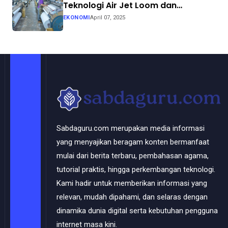
Teknologi Air Jet Loom dan
Continuous Dyeing di CV. Garuda
EKONOMI
April 07, 2025
Solo Perkasa
Sabdaguru.com merupakan media informasi
yang menyajikan beragam konten bermanfaat
mulai dari berita terbaru, pembahasan agama,
tutorial praktis, hingga perkembangan teknologi.
Kami hadir untuk memberikan informasi yang
relevan, mudah dipahami, dan selaras dengan
dinamika dunia digital serta kebutuhan pengguna
internet masa kini.