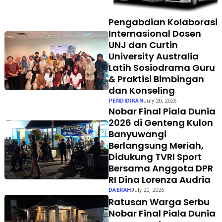
Gathering
Pengabdian Kolaborasi
Internasional Dosen
UNJ dan Curtin
University Australia
Latih Sosiodrama Guru
& Praktisi Bimbingan
dan Konseling
PENDIDIKAN
July 20, 2026
Nobar Final Piala Dunia
2026 di Genteng Kulon
Banyuwangi
Berlangsung Meriah,
Didukung TVRI Sport
Bersama Anggota DPR
RI Dina Lorenza Audria
DAERAH
July 20, 2026
Ratusan Warga Serbu
Nobar Final Piala Dunia