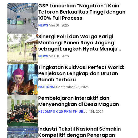
GSP Luncurkan "Nagatron": Kain
Tetoron Berkualitas Tinggi dengan
100% Full Process
NEWS
Mei 01, 2025
Sinergi Polri dan Warga Parigi
Moutong: Panen Raya Jagung
sebagai Langkah Nyata Menuju
Swasembada Pangan
NEWS
Mei 31, 2025
Tingkatan Kultivasi Perfect World:
Penjelasan Lengkap dan Urutan
Ranah Terbaru
NASIONAL
September 26, 2025
Pembelajaran Interaktif dan
Menyenangkan di Desa Maguan
KELOMPOK 20 PKM FH UB
Juli 24, 2024
Industri Tekstil Nasional Semakin
Kompetitif dengan Penerapan