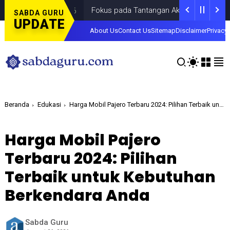
Fokus pada Tantangan Akun Tiruan di Dunia Digit
SABDA GURU
UPDATE
About Us
Contact Us
Sitemap
Disclaimer
Privacy 
Beranda
Edukasi
Harga Mobil Pajero Terbaru 2024: Pilihan Terbaik untuk Kebutuhan Berkendara Anda
Harga Mobil Pajero
Terbaru 2024: Pilihan
Terbaik untuk Kebutuhan
Berkendara Anda
Sabda Guru