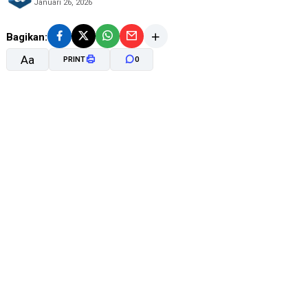
Januari 26, 2026
Bagikan:
Aa
PRINT
0
A-
A+