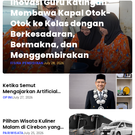
Inovasi Guru Katingan:
Membawa Kapal Otok-
Otok ke Kelas dengan
Berkesadaran,
Bermakna, dan
Menggembirakan
FISIKA PENDIDIKAN
July 28, 2026
Ketika Semut
Mengajarkan Artificial
Intelligence: Inspirasi Al-
OPINI
July 27, 2026
Qur'an bagi Teknologi
Masa Depan
Pilihan Wisata Kuliner
Malam di Cirebon yang
Wajib Didatangi Saat
PARIWISATA
July 25, 2026