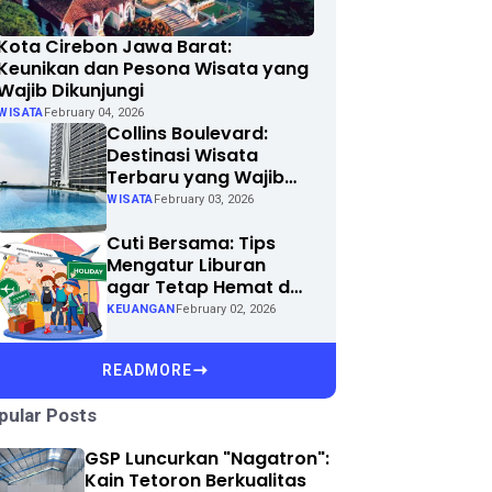
Kota Cirebon Jawa Barat:
Keunikan dan Pesona Wisata yang
Wajib Dikunjungi
WISATA
February 04, 2026
Collins Boulevard:
Destinasi Wisata
Terbaru yang Wajib
Dikunjungi di Kota
WISATA
February 03, 2026
Anda
Cuti Bersama: Tips
Mengatur Liburan
agar Tetap Hemat dan
Menyenangkan
KEUANGAN
February 02, 2026
READMORE
pular Posts
GSP Luncurkan "Nagatron":
Kain Tetoron Berkualitas