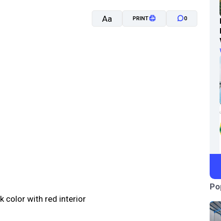
Aa
PRINT
0
A-
A+
Po