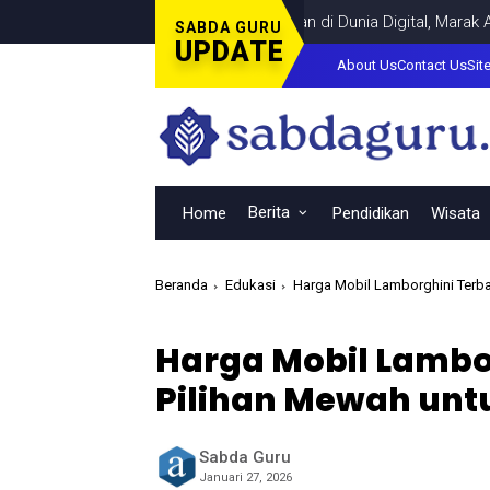
Fokus pada Tantangan Akun Tiruan di Dunia Digital, Marak Akun T
SABDA GURU
UPDATE
About Us
Contact Us
Sit
Berita
Home
Pendidikan
Wisata
Beranda
Edukasi
Harga Mobil Lamborghini Terba
Harga Mobil Lambo
Pilihan Mewah unt
Sabda Guru
Januari 27, 2026