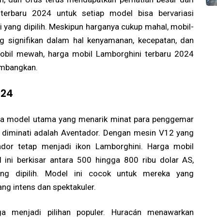
erbaru 2024 untuk setiap model bisa bervariasi
i yang dipilih. Meskipun harganya cukup mahal, mobil-
g signifikan dalam hal kenyamanan, kecepatan, dan
mobil mewah, harga mobil Lamborghini terbaru 2024
timbangkan.
024
a model utama yang menarik minat para penggemar
g diminati adalah Aventador. Dengan mesin V12 yang
ador tetap menjadi ikon Lamborghini. Harga mobil
ini berkisar antara 500 hingga 800 ribu dolar AS,
ang dipilih. Model ini cocok untuk mereka yang
g intens dan spektakuler.
ga menjadi pilihan populer. Huracán menawarkan