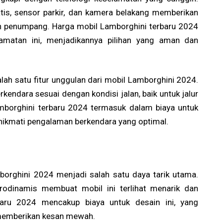
tis, sensor parkir, dan kamera belakang memberikan
n penumpang. Harga mobil Lamborghini terbaru 2024
elamatan ini, menjadikannya pilihan yang aman dan
lah satu fitur unggulan dari mobil Lamborghini 2024.
endara sesuai dengan kondisi jalan, baik untuk jalur
amborghini terbaru 2024 termasuk dalam biaya untuk
nikmati pengalaman berkendara yang optimal.
mborghini 2024 menjadi salah satu daya tarik utama.
rodinamis membuat mobil ini terlihat menarik dan
baru 2024 mencakup biaya untuk desain ini, yang
 memberikan kesan mewah.