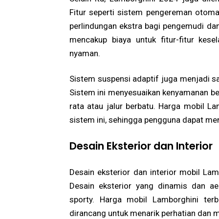
Fitur seperti sistem pengereman otoma
perlindungan ekstra bagi pengemudi da
mencakup biaya untuk fitur-fitur kes
nyaman.
Sistem suspensi adaptif juga menjadi sa
Sistem ini menyesuaikan kenyamanan berk
rata atau jalur berbatu. Harga mobil L
sistem ini, sehingga pengguna dapat me
Desain Eksterior dan Interior
Desain eksterior dan interior mobil La
Desain eksterior yang dinamis dan ae
sporty. Harga mobil Lamborghini ter
dirancang untuk menarik perhatian dan