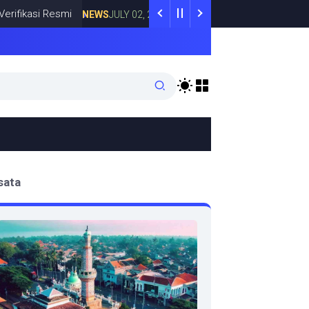
asi Resmi
Kesempatan Emas! UNUBA Bangil 
NEWS
JULY 02, 2026
sata