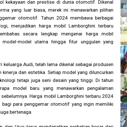
l kekayaan dan prestise di dunia otomotif. Dikenal
rma yang luar biasa, merek ini menawarkan pilihan
ggemar otomotif. Tahun 2024 membawa berbagai
logi, menjadikan harga mobil Lamborghini terbaru
 membahas secara lengkap mengenai harga mobil
i model-model utama hingga fitur unggulan yang
i keluarga Audi, telah lama dikenal sebagai produsen
inerja dan estetika. Setiap model yang diluncurkan
ologi tetapi juga seni desain yang tinggi. Di tahun
berapa model baru yang menawarkan pengalaman
n sebelumnya. Harga mobil Lamborghini terbaru 2024
 bagi para penggemar otomotif yang ingin memiliki
juga bertenaga.
n, dan Urus terus mendapatkan perhatian besar dari