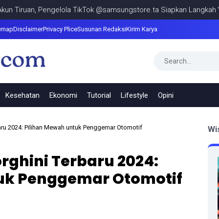
iruan, Pengelola TikTok @samsungstore.ta Siapkan Langkah Verifik
emap
Disclaimer
Privacy Plice
Susunan Redaksi
Kirim Karya
Kesehatan
Ekonomi
Tutorial
Lifestyle
Opini
ru 2024: Pilihan Mewah untuk Penggemar Otomotif
Wi
rghini Terbaru 2024:
uk Penggemar Otomotif