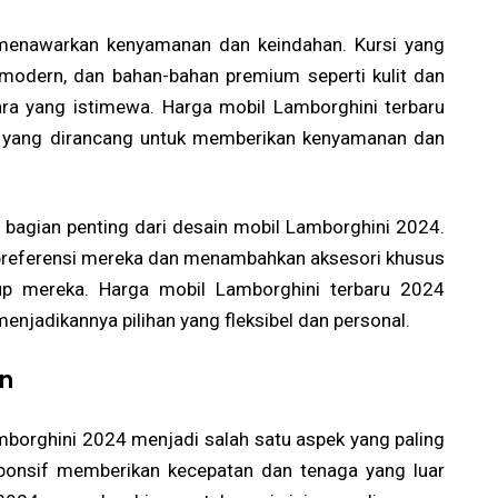
 menawarkan kenyamanan dan keindahan. Kursi yang
 modern, dan bahan-bahan premium seperti kulit dan
a yang istimewa. Harga mobil Lamborghini terbaru
i, yang dirancang untuk memberikan kenyamanan dan
i bagian penting dari desain mobil Lamborghini 2024.
preferensi mereka dan menambahkan aksesori khusus
p mereka. Harga mobil Lamborghini terbaru 2024
 menjadikannya pilihan yang fleksibel dan personal.
in
borghini 2024 menjadi salah satu aspek yang paling
ponsif memberikan kecepatan dan tenaga yang luar