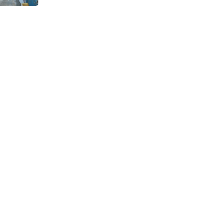
Continuous Dyeing di CV.
Garuda Solo Perkasa