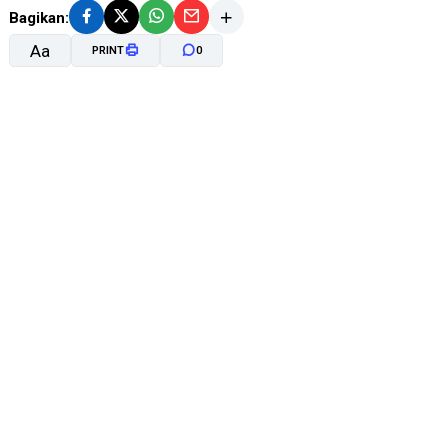
Bagikan:
Aa
PRINT
0
A-
A+