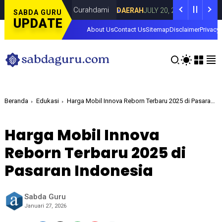
ina Lorenza di Curahdami
Fokus pada Ta
DAERAH
JULY 20, 2026
SABDA GURU
UPDATE
About Us
Contact Us
Sitemap
Disclaimer
Privacy 
Beranda
Edukasi
Harga Mobil Innova Reborn Terbaru 2025 di Pasaran Indonesia
Harga Mobil Innova
Reborn Terbaru 2025 di
Pasaran Indonesia
Sabda Guru
Januari 27, 2026