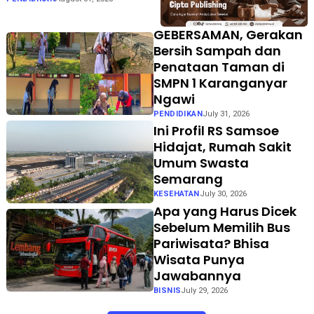
bagi Dunia Penerbitan
GEBERSAMAN, Gerakan
Bersih Sampah dan
Penataan Taman di
SMPN 1 Karanganyar
Ngawi
PENDIDIKAN
July 31, 2026
Ini Profil RS Samsoe
Hidajat, Rumah Sakit
Umum Swasta
Semarang
KESEHATAN
July 30, 2026
Apa yang Harus Dicek
Sebelum Memilih Bus
Pariwisata? Bhisa
Wisata Punya
Jawabannya
BISNIS
July 29, 2026