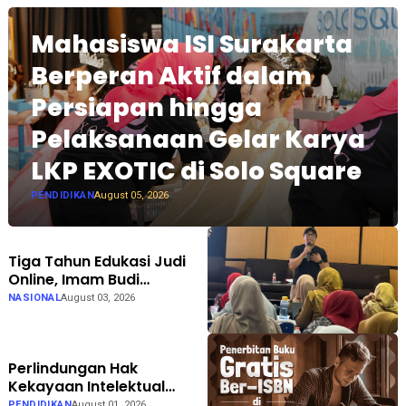
Mahasiswa ISI Surakarta
Berperan Aktif dalam
Persiapan hingga
Pelaksanaan Gelar Karya
LKP EXOTIC di Solo Square
PENDIDIKAN
August 05, 2026
Tiga Tahun Edukasi Judi
Online, Imam Budi
Hadirkan Brain Recovery
NASIONAL
August 03, 2026
Perlindungan Hak
Kekayaan Intelektual
Dinilai Semakin Penting
PENDIDIKAN
August 01, 2026