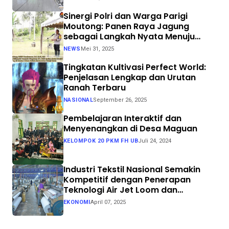
Sinergi Polri dan Warga Parigi
Moutong: Panen Raya Jagung
sebagai Langkah Nyata Menuju
Swasembada Pangan
NEWS
Mei 31, 2025
Tingkatan Kultivasi Perfect World:
Penjelasan Lengkap dan Urutan
Ranah Terbaru
NASIONAL
September 26, 2025
Pembelajaran Interaktif dan
Menyenangkan di Desa Maguan
KELOMPOK 20 PKM FH UB
Juli 24, 2024
Industri Tekstil Nasional Semakin
Kompetitif dengan Penerapan
Teknologi Air Jet Loom dan
Continuous Dyeing di CV. Garuda
EKONOMI
April 07, 2025
Solo Perkasa