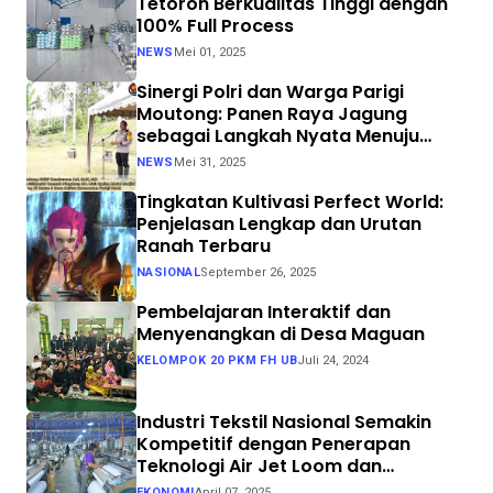
Tetoron Berkualitas Tinggi dengan
100% Full Process
NEWS
Mei 01, 2025
Sinergi Polri dan Warga Parigi
Moutong: Panen Raya Jagung
sebagai Langkah Nyata Menuju
Swasembada Pangan
NEWS
Mei 31, 2025
Tingkatan Kultivasi Perfect World:
Penjelasan Lengkap dan Urutan
Ranah Terbaru
NASIONAL
September 26, 2025
Pembelajaran Interaktif dan
Menyenangkan di Desa Maguan
KELOMPOK 20 PKM FH UB
Juli 24, 2024
Industri Tekstil Nasional Semakin
Kompetitif dengan Penerapan
Teknologi Air Jet Loom dan
Continuous Dyeing di CV. Garuda
EKONOMI
April 07, 2025