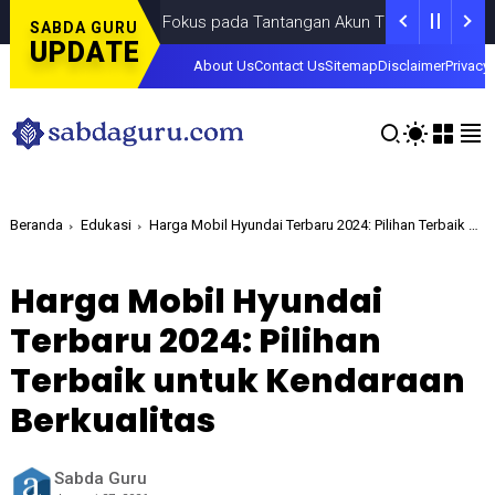
Fokus pada Tantangan Akun Tiruan di Dunia Digital,
SABDA GURU
UPDATE
About Us
Contact Us
Sitemap
Disclaimer
Privacy 
Beranda
Edukasi
Harga Mobil Hyundai Terbaru 2024: Pilihan Terbaik untuk Kendaraan Berkualitas
Harga Mobil Hyundai
Terbaru 2024: Pilihan
Terbaik untuk Kendaraan
Berkualitas
Sabda Guru