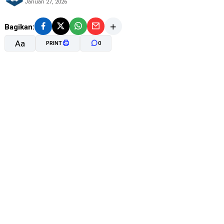
Januari 27, 2026
Bagikan:
Aa
PRINT
0
A-
A+