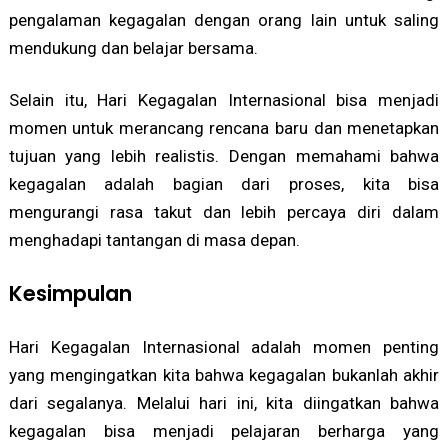
pengalaman kegagalan dengan orang lain untuk saling
mendukung dan belajar bersama.
Selain itu, Hari Kegagalan Internasional bisa menjadi
momen untuk merancang rencana baru dan menetapkan
tujuan yang lebih realistis. Dengan memahami bahwa
kegagalan adalah bagian dari proses, kita bisa
mengurangi rasa takut dan lebih percaya diri dalam
menghadapi tantangan di masa depan.
Kesimpulan
Hari Kegagalan Internasional adalah momen penting
yang mengingatkan kita bahwa kegagalan bukanlah akhir
dari segalanya. Melalui hari ini, kita diingatkan bahwa
kegagalan bisa menjadi pelajaran berharga yang