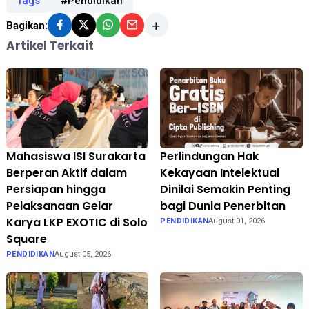
Tags
#Pendidikan
Bagikan:
Artikel Terkait
Mahasiswa ISI Surakarta
Perlindungan Hak
Berperan Aktif dalam
Kekayaan Intelektual
Persiapan hingga
Dinilai Semakin Penting
Pelaksanaan Gelar
bagi Dunia Penerbitan
Karya LKP EXOTIC di Solo
PENDIDIKAN
August 01, 2026
Square
PENDIDIKAN
August 05, 2026