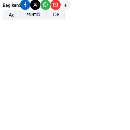
Bagikan:
Aa
PRINT
0
A-
A+