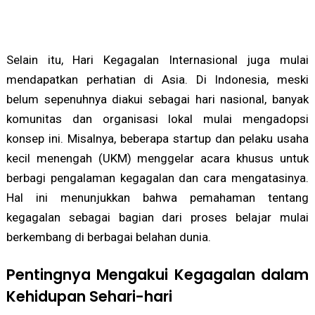
Selain itu, Hari Kegagalan Internasional juga mulai
mendapatkan perhatian di Asia. Di Indonesia, meski
belum sepenuhnya diakui sebagai hari nasional, banyak
komunitas dan organisasi lokal mulai mengadopsi
konsep ini. Misalnya, beberapa startup dan pelaku usaha
kecil menengah (UKM) menggelar acara khusus untuk
berbagi pengalaman kegagalan dan cara mengatasinya.
Hal ini menunjukkan bahwa pemahaman tentang
kegagalan sebagai bagian dari proses belajar mulai
berkembang di berbagai belahan dunia.
Pentingnya Mengakui Kegagalan dalam
Kehidupan Sehari-hari