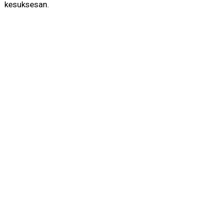
kesuksesan.