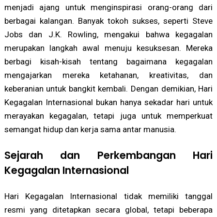
menjadi ajang untuk menginspirasi orang-orang dari
berbagai kalangan. Banyak tokoh sukses, seperti Steve
Jobs dan J.K. Rowling, mengakui bahwa kegagalan
merupakan langkah awal menuju kesuksesan. Mereka
berbagi kisah-kisah tentang bagaimana kegagalan
mengajarkan mereka ketahanan, kreativitas, dan
keberanian untuk bangkit kembali. Dengan demikian, Hari
Kegagalan Internasional bukan hanya sekadar hari untuk
merayakan kegagalan, tetapi juga untuk memperkuat
semangat hidup dan kerja sama antar manusia.
Sejarah dan Perkembangan Hari
Kegagalan Internasional
Hari Kegagalan Internasional tidak memiliki tanggal
resmi yang ditetapkan secara global, tetapi beberapa