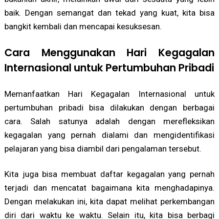
baik. Dengan semangat dan tekad yang kuat, kita bisa
bangkit kembali dan mencapai kesuksesan.
Cara Menggunakan Hari Kegagalan
Internasional untuk Pertumbuhan Pribadi
Memanfaatkan Hari Kegagalan Internasional untuk
pertumbuhan pribadi bisa dilakukan dengan berbagai
cara. Salah satunya adalah dengan merefleksikan
kegagalan yang pernah dialami dan mengidentifikasi
pelajaran yang bisa diambil dari pengalaman tersebut.
Kita juga bisa membuat daftar kegagalan yang pernah
terjadi dan mencatat bagaimana kita menghadapinya.
Dengan melakukan ini, kita dapat melihat perkembangan
diri dari waktu ke waktu. Selain itu, kita bisa berbagi