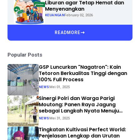
Liburan agar Tetap Hemat dan
Menyenangkan
KEUANGAN
February 02, 2026
READMORE
Popular Posts
GSP Luncurkan "Nagatron": Kain
Tetoron Berkualitas Tinggi dengan
100% Full Process
NEWS
Mei 01, 2025
Sinergi Polri dan Warga Parigi
Moutong: Panen Raya Jagung
sebagai Langkah Nyata Menuju
Swasembada Pangan
NEWS
Mei 31, 2025
Tingkatan Kultivasi Perfect World:
Penjelasan Lengkap dan Urutan