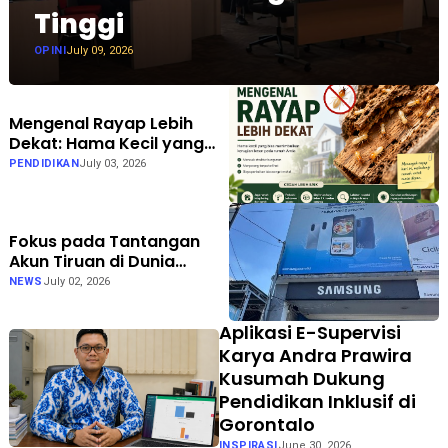
Tinggi
OPINI
July 09, 2026
Mengenal Rayap Lebih
Dekat: Hama Kecil yang
Bisa Menimbulkan
PENDIDIKAN
July 03, 2026
Kerugian Besar
Fokus pada Tantangan
Akun Tiruan di Dunia
Digital, Marak Akun Tiruan,
NEWS
July 02, 2026
Pengelola TikTok
@samsungstore.ta
Aplikasi E-Supervisi
Siapkan Langkah Verifikasi
Karya Andra Prawira
Resmi
Kusumah Dukung
Pendidikan Inklusif di
Gorontalo
INSPIRASI
June 30, 2026