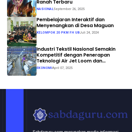
Ranah Terbaru
NASIONAL
September 26, 2025
Pembelajaran Interaktif dan
Menyenangkan di Desa Maguan
KELOMPOK 20 PKM FH UB
Juli 24, 2024
Industri Tekstil Nasional Semakin
Kompetitif dengan Penerapan
Teknologi Air Jet Loom dan
Continuous Dyeing di CV. Garuda
EKONOMI
April 07, 2025
Solo Perkasa