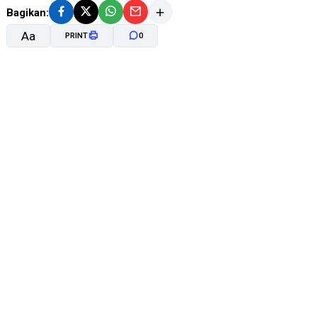
Bagikan:
Aa
PRINT
0
A-
A+