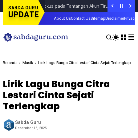
Fokus pada Tantangan Akun Tiruan di Dunia Digital, Mar
SABDA GURU
UPDATE
About Us
Contact Us
Sitemap
Disclaimer
Privacy 
Beranda
Musik
Lirik Lagu Bunga Citra Lestari Cinta Sejati Terlengkap
Lirik Lagu Bunga Citra
Lestari Cinta Sejati
Terlengkap
Sabda Guru
Desember 13, 2025