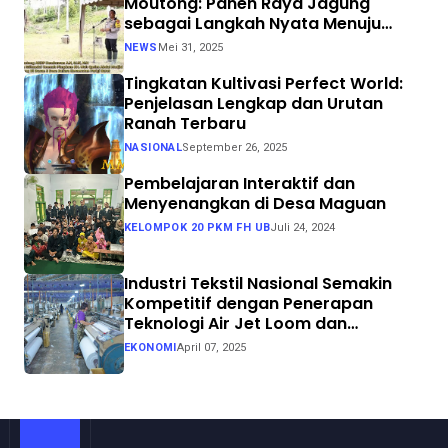
Moutong: Panen Raya Jagung
sebagai Langkah Nyata Menuju
Swasembada Pangan
NEWS
Mei 31, 2025
Tingkatan Kultivasi Perfect World:
Penjelasan Lengkap dan Urutan
Ranah Terbaru
NASIONAL
September 26, 2025
Pembelajaran Interaktif dan
Menyenangkan di Desa Maguan
KELOMPOK 20 PKM FH UB
Juli 24, 2024
Industri Tekstil Nasional Semakin
Kompetitif dengan Penerapan
Teknologi Air Jet Loom dan
Continuous Dyeing di CV. Garuda
EKONOMI
April 07, 2025
Solo Perkasa