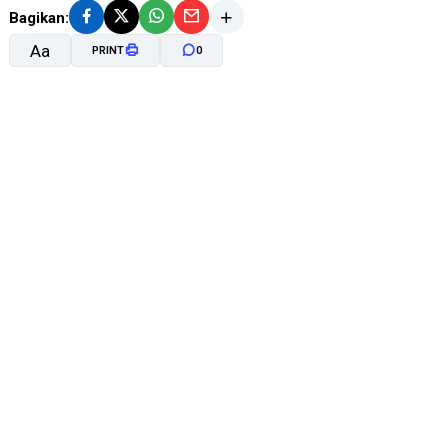
Bagikan:
Aa
PRINT
0
A-
A+