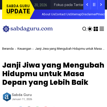
Fokus pada Tantangan Akun Tiruan di Du
DAERAH
JULY 20, 2026
SABDA GURU
UPDATE
About Us
Contact Us
Sitemap
Disclaimer
Privacy 
Beranda
Keuangan
Janji Jiwa yang Mengubah Hidupmu untuk Masa Depan yang Lebih Baik
Janji Jiwa yang Mengubah
Hidupmu untuk Masa
Depan yang Lebih Baik
Sabda Guru
Januari 11, 2026