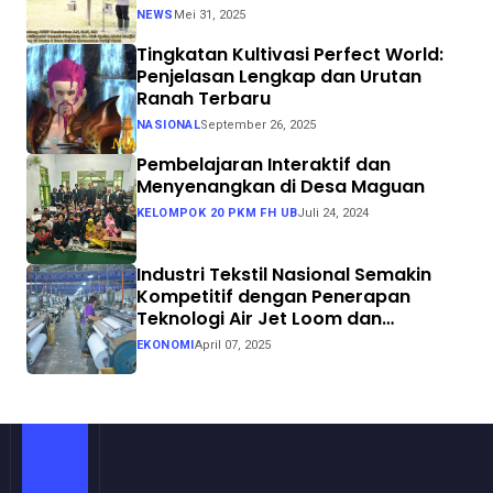
Swasembada Pangan
NEWS
Mei 31, 2025
Tingkatan Kultivasi Perfect World:
Penjelasan Lengkap dan Urutan
Ranah Terbaru
NASIONAL
September 26, 2025
Pembelajaran Interaktif dan
Menyenangkan di Desa Maguan
KELOMPOK 20 PKM FH UB
Juli 24, 2024
Industri Tekstil Nasional Semakin
Kompetitif dengan Penerapan
Teknologi Air Jet Loom dan
Continuous Dyeing di CV. Garuda
EKONOMI
April 07, 2025
Solo Perkasa