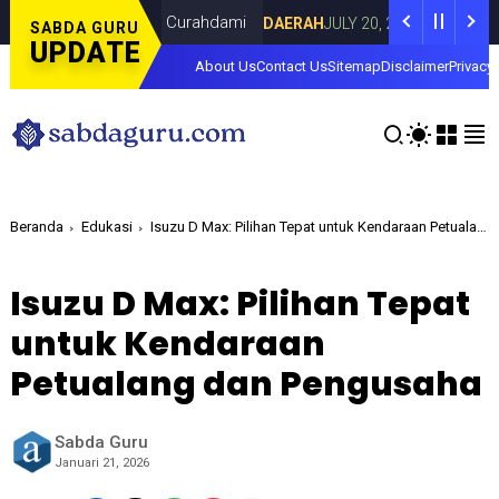
na Lorenza di Curahdami
Fokus pada Tan
DAERAH
JULY 20, 2026
SABDA GURU
UPDATE
About Us
Contact Us
Sitemap
Disclaimer
Privacy 
Beranda
Edukasi
Isuzu D Max: Pilihan Tepat untuk Kendaraan Petualang dan Pengusaha
Isuzu D Max: Pilihan Tepat
untuk Kendaraan
Petualang dan Pengusaha
Sabda Guru
Januari 21, 2026