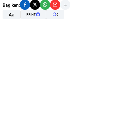
Bagikan:
Aa
PRINT
0
A-
A+