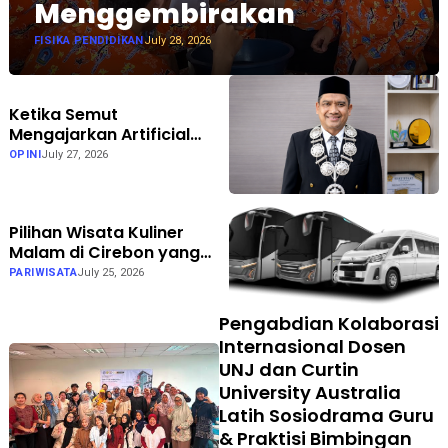
Menggembirakan
FISIKA PENDIDIKAN
July 28, 2026
Ketika Semut
Mengajarkan Artificial
Intelligence: Inspirasi Al-
OPINI
July 27, 2026
Qur'an bagi Teknologi
Masa Depan
Pilihan Wisata Kuliner
Malam di Cirebon yang
Wajib Didatangi Saat
PARIWISATA
July 25, 2026
Gathering
Pengabdian Kolaborasi
Internasional Dosen
UNJ dan Curtin
University Australia
Latih Sosiodrama Guru
& Praktisi Bimbingan