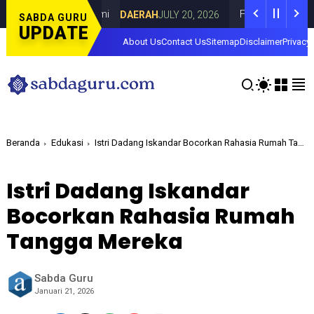
a di Curahdami
Fokus pada Tantangan Aku
DAERAH
JULY 20, 2026
SABDA GURU
UPDATE
About Us
Contact Us
Sitemap
Disclaimer
Privacy 
Beranda
Edukasi
Istri Dadang Iskandar Bocorkan Rahasia Rumah Tangga Mereka
Istri Dadang Iskandar
Bocorkan Rahasia Rumah
Tangga Mereka
Sabda Guru
Januari 21, 2026