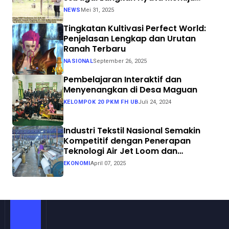
Swasembada Pangan
NEWS
Mei 31, 2025
Tingkatan Kultivasi Perfect World:
Penjelasan Lengkap dan Urutan
Ranah Terbaru
NASIONAL
September 26, 2025
Pembelajaran Interaktif dan
Menyenangkan di Desa Maguan
KELOMPOK 20 PKM FH UB
Juli 24, 2024
Industri Tekstil Nasional Semakin
Kompetitif dengan Penerapan
Teknologi Air Jet Loom dan
Continuous Dyeing di CV. Garuda
EKONOMI
April 07, 2025
Solo Perkasa