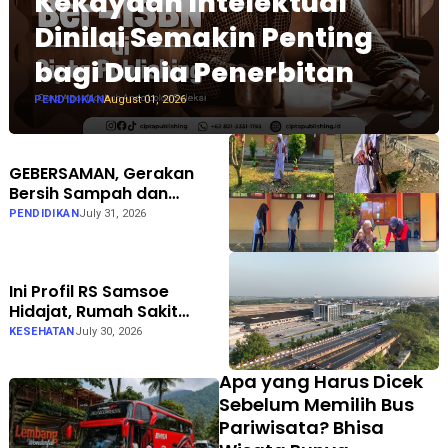
Kekayaan Intelektual
Dinilai Semakin Penting
bagi Dunia Penerbitan
PENDIDIKAN
August 01, 2026
GEBERSAMAN, Gerakan
Bersih Sampah dan
Penataan Taman di SMPN 1
PENDIDIKAN
July 31, 2026
Karanganyar Ngawi
Ini Profil RS Samsoe
Hidajat, Rumah Sakit
Umum Swasta Semarang
KESEHATAN
July 30, 2026
Apa yang Harus Dicek
Sebelum Memilih Bus
Pariwisata? Bhisa