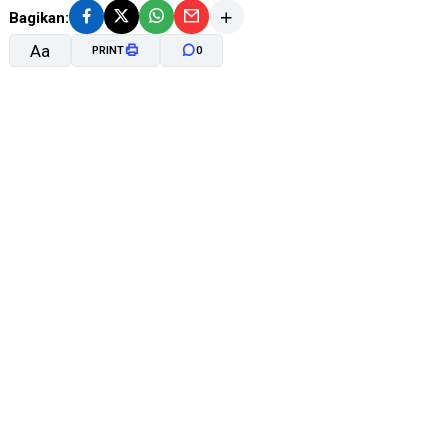
Bagikan:
Aa
PRINT
0
A-
A+