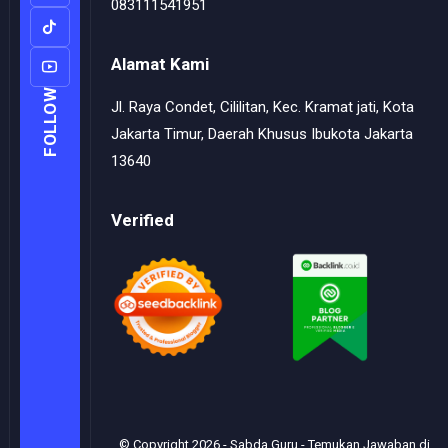
083111541951
Alamat Kami
FOLLOW
Jl. Raya Condet, Cililitan, Kec. Kramat jati, Kota
Jakarta Timur, Daerah Khusus Ibukota Jakarta
13640
Verified
© Copyright
2026
-
Sabda Guru - Temukan Jawaban di