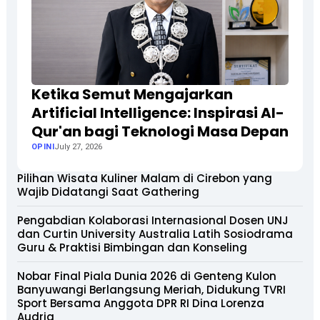
Ketika Semut Mengajarkan
Artificial Intelligence: Inspirasi Al-
Qur'an bagi Teknologi Masa Depan
OPINI
July 27, 2026
Pilihan Wisata Kuliner Malam di Cirebon yang
Wajib Didatangi Saat Gathering
Pengabdian Kolaborasi Internasional Dosen UNJ
dan Curtin University Australia Latih Sosiodrama
Guru & Praktisi Bimbingan dan Konseling
Nobar Final Piala Dunia 2026 di Genteng Kulon
Banyuwangi Berlangsung Meriah, Didukung TVRI
Sport Bersama Anggota DPR RI Dina Lorenza
Audria