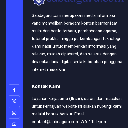
Sabdaguru.com merupakan media informasi
yang menyajikan beragam konten bermanfaat
mulai dari berita terbaru, pembahasan agama,
tutorial praktis, hingga perkembangan teknologi.
Kami hadir untuk memberikan informasi yang
relevan, mudah dipahami, dan selaras dengan
dinamika dunia digital serta kebutuhan pengguna
internet masa kini.
Kontak Kami
Layanan kerjasama
(Iklan)
, saran, dan masukan
untuk kemajuan website ini silakan hubungi kami
melalui kontak berikut: Email:
contact@sabdaguru.com WA / Telepon: