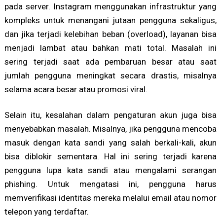
pada server. Instagram menggunakan infrastruktur yang
kompleks untuk menangani jutaan pengguna sekaligus,
dan jika terjadi kelebihan beban (overload), layanan bisa
menjadi lambat atau bahkan mati total. Masalah ini
sering terjadi saat ada pembaruan besar atau saat
jumlah pengguna meningkat secara drastis, misalnya
selama acara besar atau promosi viral.
Selain itu, kesalahan dalam pengaturan akun juga bisa
menyebabkan masalah. Misalnya, jika pengguna mencoba
masuk dengan kata sandi yang salah berkali-kali, akun
bisa diblokir sementara. Hal ini sering terjadi karena
pengguna lupa kata sandi atau mengalami serangan
phishing. Untuk mengatasi ini, pengguna harus
memverifikasi identitas mereka melalui email atau nomor
telepon yang terdaftar.