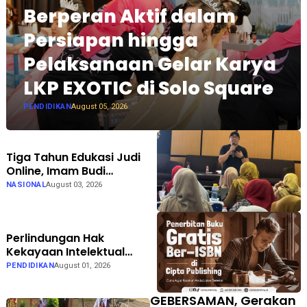
Berperan Aktif dalam
Persiapan hingga
Pelaksanaan Gelar Karya
LKP EXOTIC di Solo Square
PENDIDIKAN
August 05, 2026
Tiga Tahun Edukasi Judi
Online, Imam Budi
Hadirkan Brain Recovery
NASIONAL
August 03, 2026
Perlindungan Hak
Kekayaan Intelektual
Dinilai Semakin Penting
PENDIDIKAN
August 01, 2026
bagi Dunia Penerbitan
GEBERSAMAN, Gerakan