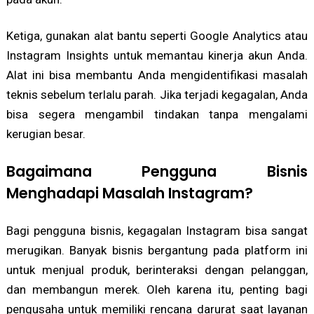
Ketiga, gunakan alat bantu seperti Google Analytics atau
Instagram Insights untuk memantau kinerja akun Anda.
Alat ini bisa membantu Anda mengidentifikasi masalah
teknis sebelum terlalu parah. Jika terjadi kegagalan, Anda
bisa segera mengambil tindakan tanpa mengalami
kerugian besar.
Bagaimana Pengguna Bisnis
Menghadapi Masalah Instagram?
Bagi pengguna bisnis, kegagalan Instagram bisa sangat
merugikan. Banyak bisnis bergantung pada platform ini
untuk menjual produk, berinteraksi dengan pelanggan,
dan membangun merek. Oleh karena itu, penting bagi
pengusaha untuk memiliki rencana darurat saat layanan