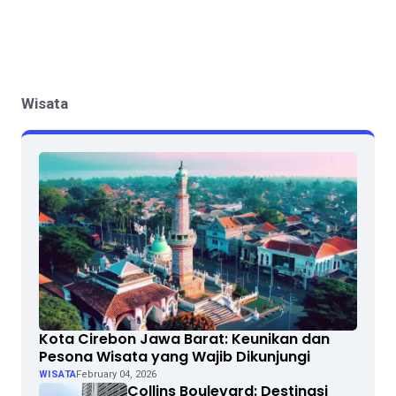
Wisata
Kota Cirebon Jawa Barat: Keunikan dan
Pesona Wisata yang Wajib Dikunjungi
WISATA
February 04, 2026
Collins Boulevard: Destinasi