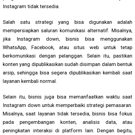
Instagram tidak tersedia.
Salah satu strategi yang bisa digunakan adalah
mempersiapkan saluran komunikasi alternatif. Misalnya,
jika Instagram down, bisnis bisa menggunakan
WhatsApp, Facebook, atau situs web untuk tetap
berkomunikasi dengan pelanggan. Selain itu, pastikan
konten yang dipublikasikan sudah disimpan dalam bentuk
arsip, sehingga bisa segera dipublikasikan kembali saat
layanan kembali normal.
Selain itu, bisnis juga bisa memanfaatkan waktu saat
Instagram down untuk memperbaiki strategi pemasaran.
Misalnya, saat layanan tidak tersedia, bisnis bisa fokus
pada pengembangan konten, analisis data, atau
peningkatan interaksi di platform lain. Dengan begitu,