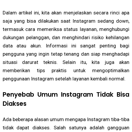
Dalam artikel ini, kita akan menjelaskan secara rinci apa
saja yang bisa dilakukan saat Instagram sedang down,
termasuk cara memeriksa status layanan, menghubungi
dukungan pelanggan, dan menghindari risiko kehilangan
data atau akun. Informasi ini sangat penting bagi
pengguna yang ingin tetap tenang dan siap menghadapi
situasi darurat teknis. Selain itu, kita juga akan
memberikan tips praktis untuk mengoptimalkan
penggunaan Instagram setelah layanan kembali normal.
Penyebab Umum Instagram Tidak Bisa
Diakses
Ada beberapa alasan umum mengapa Instagram tiba-tiba
tidak dapat diakses. Salah satunya adalah gangguan