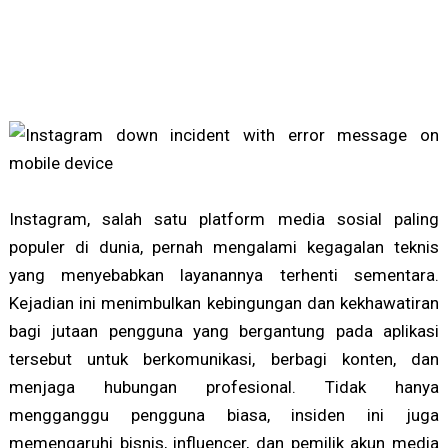
Instagram, salah satu platform media sosial paling
populer di dunia, pernah mengalami kegagalan teknis
yang menyebabkan layanannya terhenti sementara.
Kejadian ini menimbulkan kebingungan dan kekhawatiran
bagi jutaan pengguna yang bergantung pada aplikasi
tersebut untuk berkomunikasi, berbagi konten, dan
menjaga hubungan profesional. Tidak hanya
mengganggu pengguna biasa, insiden ini juga
memengaruhi bisnis, influencer, dan pemilik akun media