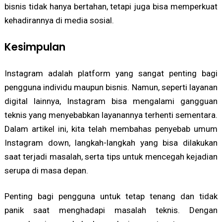
bisnis tidak hanya bertahan, tetapi juga bisa memperkuat
kehadirannya di media sosial.
Kesimpulan
Instagram adalah platform yang sangat penting bagi
pengguna individu maupun bisnis. Namun, seperti layanan
digital lainnya, Instagram bisa mengalami gangguan
teknis yang menyebabkan layanannya terhenti sementara.
Dalam artikel ini, kita telah membahas penyebab umum
Instagram down, langkah-langkah yang bisa dilakukan
saat terjadi masalah, serta tips untuk mencegah kejadian
serupa di masa depan.
Penting bagi pengguna untuk tetap tenang dan tidak
panik saat menghadapi masalah teknis. Dengan