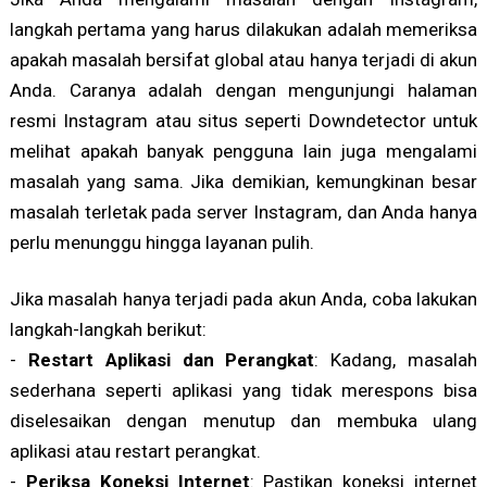
langkah pertama yang harus dilakukan adalah memeriksa
apakah masalah bersifat global atau hanya terjadi di akun
Anda. Caranya adalah dengan mengunjungi halaman
resmi Instagram atau situs seperti Downdetector untuk
melihat apakah banyak pengguna lain juga mengalami
masalah yang sama. Jika demikian, kemungkinan besar
masalah terletak pada server Instagram, dan Anda hanya
perlu menunggu hingga layanan pulih.
Jika masalah hanya terjadi pada akun Anda, coba lakukan
langkah-langkah berikut:
-
Restart Aplikasi dan Perangkat
: Kadang, masalah
sederhana seperti aplikasi yang tidak merespons bisa
diselesaikan dengan menutup dan membuka ulang
aplikasi atau restart perangkat.
-
Periksa Koneksi Internet
: Pastikan koneksi internet