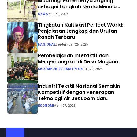
Moutong: Panen Raya Jagung
sebagai Langkah Nyata Menuju
Swasembada Pangan
NEWS
Mei 31, 2025
Tingkatan Kultivasi Perfect World:
Penjelasan Lengkap dan Urutan
Ranah Terbaru
NASIONAL
September 26, 2025
Pembelajaran Interaktif dan
Menyenangkan di Desa Maguan
KELOMPOK 20 PKM FH UB
Juli 24, 2024
Industri Tekstil Nasional Semakin
Kompetitif dengan Penerapan
Teknologi Air Jet Loom dan
Continuous Dyeing di CV. Garuda
EKONOMI
April 07, 2025
Solo Perkasa