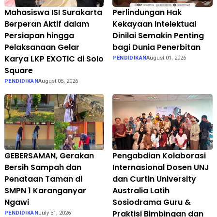
Mahasiswa ISI Surakarta
Perlindungan Hak
Berperan Aktif dalam
Kekayaan Intelektual
Persiapan hingga
Dinilai Semakin Penting
Pelaksanaan Gelar
bagi Dunia Penerbitan
Karya LKP EXOTIC di Solo
PENDIDIKAN
August 01, 2026
Square
PENDIDIKAN
August 05, 2026
GEBERSAMAN, Gerakan
Pengabdian Kolaborasi
Bersih Sampah dan
Internasional Dosen UNJ
Penataan Taman di
dan Curtin University
SMPN 1 Karanganyar
Australia Latih
Ngawi
Sosiodrama Guru &
Praktisi Bimbingan dan
PENDIDIKAN
July 31, 2026