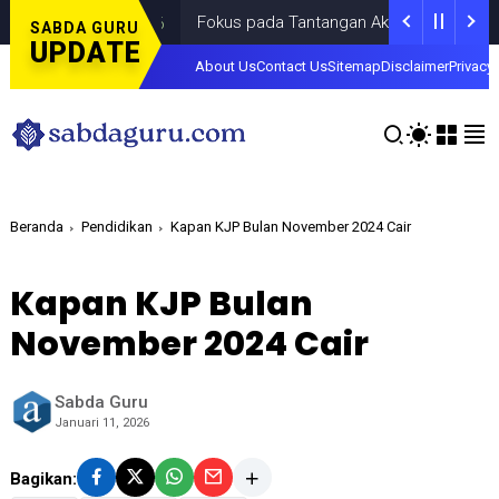
Fokus pada Tantangan Akun Tiruan di Dunia Digita
SABDA GURU
UPDATE
About Us
Contact Us
Sitemap
Disclaimer
Privacy 
Beranda
Pendidikan
Kapan KJP Bulan November 2024 Cair
Kapan KJP Bulan
November 2024 Cair
Sabda Guru
Januari 11, 2026
Bagikan: