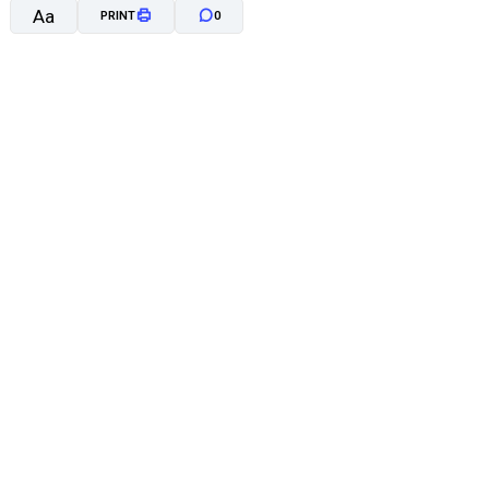
Aa
PRINT
0
A-
A+