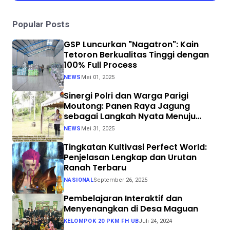
Popular Posts
GSP Luncurkan "Nagatron": Kain
Tetoron Berkualitas Tinggi dengan
100% Full Process
NEWS
Mei 01, 2025
Sinergi Polri dan Warga Parigi
Moutong: Panen Raya Jagung
sebagai Langkah Nyata Menuju
Swasembada Pangan
NEWS
Mei 31, 2025
Tingkatan Kultivasi Perfect World:
Penjelasan Lengkap dan Urutan
Ranah Terbaru
NASIONAL
September 26, 2025
Pembelajaran Interaktif dan
Menyenangkan di Desa Maguan
KELOMPOK 20 PKM FH UB
Juli 24, 2024