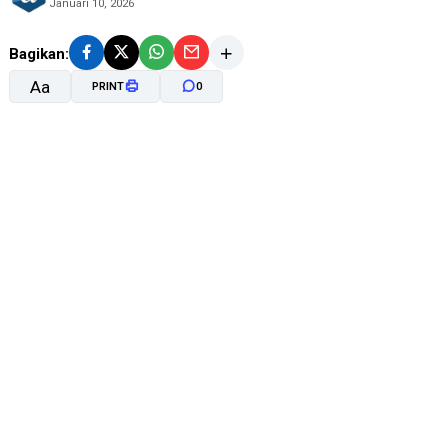
Januari 10, 2026
Bagikan:
Aa
PRINT
0
A-
A+