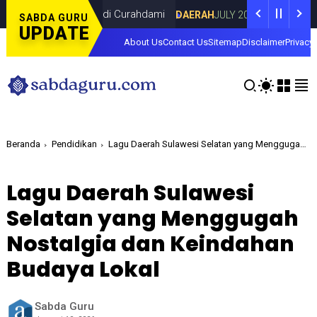
a Dina Lorenza di Curahdami
Fokus pada
DAERAH
JULY 20, 2026
SABDA GURU
UPDATE
About Us
Contact Us
Sitemap
Disclaimer
Privacy 
Beranda
Pendidikan
Lagu Daerah Sulawesi Selatan yang Menggugah Nostalgia dan Keindahan Budaya Lokal
Lagu Daerah Sulawesi
Selatan yang Menggugah
Nostalgia dan Keindahan
Budaya Lokal
Sabda Guru