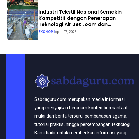
Industri Tekstil Nasional Semakin
Kompetitif dengan Penerapan
Teknologi Air Jet Loom dan
Continuous Dyeing di CV. Garuda
EKONOMI
April 07, 2025
Solo Perkasa
Sabdaguru.com merupakan media informasi
yang menyajikan beragam konten bermanfaat
mulai dari berita terbaru, pembahasan agama,
tutorial praktis, hingga perkembangan teknologi.
Kami hadir untuk memberikan informasi yang