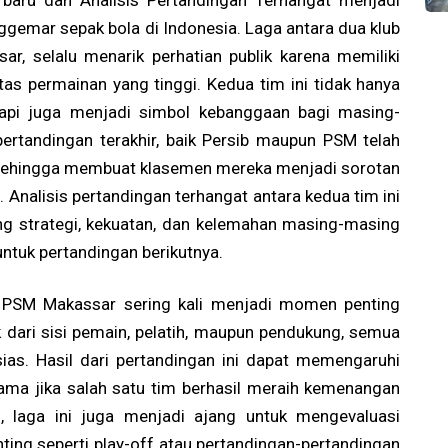
baru dan Analisis Pertandingan Terhangat menjadi
nggemar sepak bola di Indonesia. Laga antara dua klub
r, selalu menarik perhatian publik karena memiliki
tas permainan yang tinggi. Kedua tim ini tidak hanya
etapi juga menjadi simbol kebanggaan bagi masing-
ertandingan terakhir, baik Persib maupun PSM telah
 sehingga membuat klasemen mereka menjadi sorotan
 Analisis pertandingan terhangat antara kedua tim ini
 strategi, kekuatan, dan kelemahan masing-masing
untuk pertandingan berikutnya.
 PSM Makassar sering kali menjadi momen penting
 dari sisi pemain, pelatih, maupun pendukung, semua
ias. Hasil dari pertandingan ini dapat memengaruhi
utama jika salah satu tim berhasil meraih kemenangan
u, laga ini juga menjadi ajang untuk mengevaluasi
ting seperti play-off atau pertandingan-pertandingan