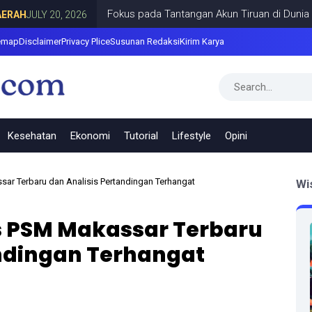
Fokus pada Tantangan Akun Tiruan di Dunia Digital, 
Y 20, 2026
emap
Disclaimer
Privacy Plice
Susunan Redaksi
Kirim Karya
Kesehatan
Ekonomi
Tutorial
Lifestyle
Opini
ar Terbaru dan Analisis Pertandingan Terhangat
Wi
s PSM Makassar Terbaru
andingan Terhangat