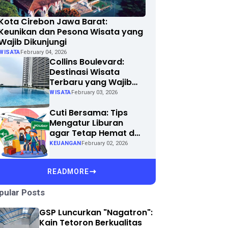
Kota Cirebon Jawa Barat:
Keunikan dan Pesona Wisata yang
Wajib Dikunjungi
WISATA
February 04, 2026
Collins Boulevard:
Destinasi Wisata
Terbaru yang Wajib
Dikunjungi di Kota
WISATA
February 03, 2026
Anda
Cuti Bersama: Tips
Mengatur Liburan
agar Tetap Hemat dan
Menyenangkan
KEUANGAN
February 02, 2026
READMORE
pular Posts
GSP Luncurkan "Nagatron":
Kain Tetoron Berkualitas