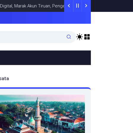
Marak Akun Tiruan, Pengelola TikTok @samsungstore.ta Siapkan Lan
sata