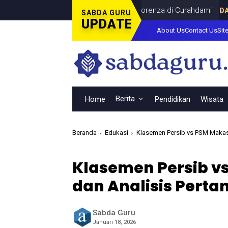
inal Piala Dunia Bersama Dina Lorenza di Curahdami
DAERAH
JUL
SABDA GURU
UPDATE
About Us
Contact Us
Sit
Berita
Home
Pendidikan
Wisata
Beranda
Edukasi
Klasemen Persib vs PSM Makass
Klasemen Persib v
dan Analisis Pert
Sabda Guru
Januari 18, 2026