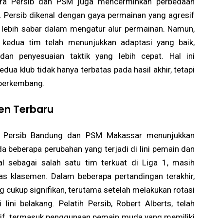
ntara Persib dan PSM juga mencerminkan perbedaan
m. Persib dikenal dengan gaya permainan yang agresif
lebih sabar dalam mengatur alur permainan. Namun,
, kedua tim telah menunjukkan adaptasi yang baik,
 dan penyesuaian taktik yang lebih cepat. Hal ini
ua klub tidak hanya terbatas pada hasil akhir, tetapi
 berkembang.
en Terbaru
r, Persib Bandung dan PSM Makassar menunjukkan
a beberapa perubahan yang terjadi di lini pemain dan
al sebagai salah satu tim terkuat di Liga 1, masih
s klasemen. Dalam beberapa pertandingan terakhir,
 cukup signifikan, terutama setelah melakukan rotasi
ni belakang. Pelatih Persib, Robert Alberts, telah
tif, termasuk penggunaan pemain muda yang memiliki