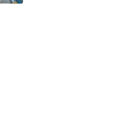
Continuous Dyeing di CV.
Garuda Solo Perkasa