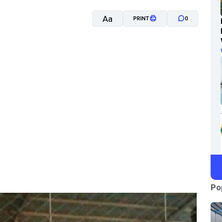
Aa
PRINT
0
A-
A+
Po