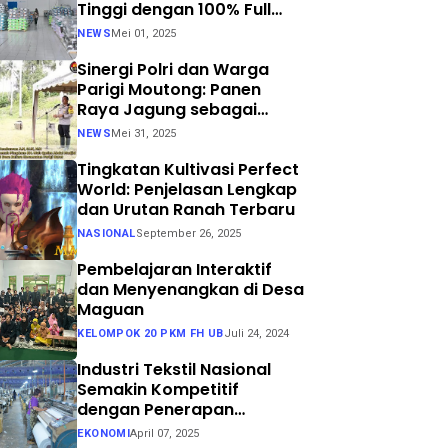
Tinggi dengan 100% Full
Process
NEWS
Mei 01, 2025
Sinergi Polri dan Warga
Parigi Moutong: Panen
Raya Jagung sebagai
Langkah Nyata Menuju
NEWS
Mei 31, 2025
Swasembada Pangan
Tingkatan Kultivasi Perfect
World: Penjelasan Lengkap
dan Urutan Ranah Terbaru
NASIONAL
September 26, 2025
Pembelajaran Interaktif
dan Menyenangkan di Desa
Maguan
KELOMPOK 20 PKM FH UB
Juli 24, 2024
Industri Tekstil Nasional
Semakin Kompetitif
dengan Penerapan
Teknologi Air Jet Loom dan
EKONOMI
April 07, 2025