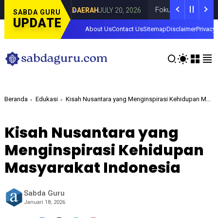
 Curahdami
Fokus pada Tantangan Akun T
DAERAH
JULY 20, 2026
SABDA GURU
UPDATE
About Us
Contact Us
Sitemap
Disclaimer
Privacy 
Beranda
Edukasi
Kisah Nusantara yang Menginspirasi Kehidupan Masyarakat Indonesia
Kisah Nusantara yang
Menginspirasi Kehidupan
Masyarakat Indonesia
Sabda Guru
Januari 18, 2026