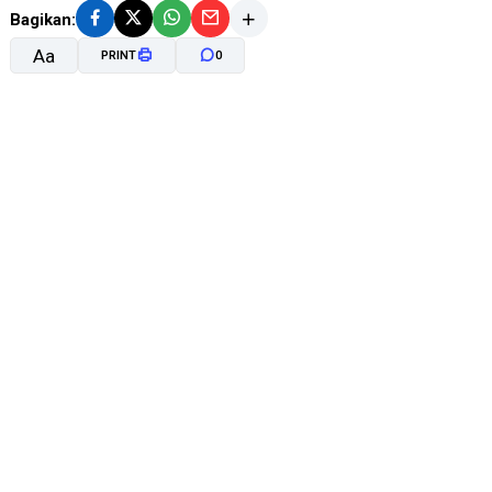
Bagikan:
Aa
PRINT
0
A-
A+