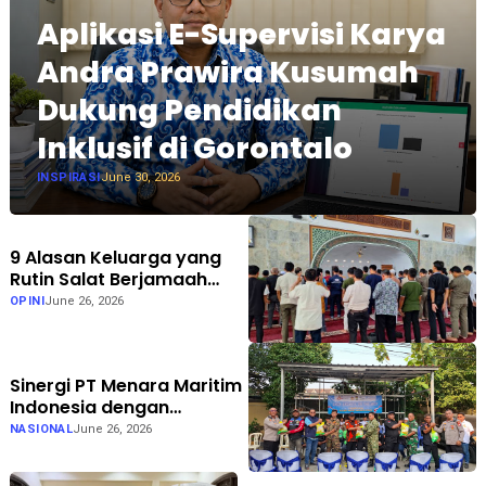
Aplikasi E-Supervisi Karya
Andra Prawira Kusumah
Dukung Pendidikan
Inklusif di Gorontalo
INSPIRASI
June 30, 2026
9 Alasan Keluarga yang
Rutin Salat Berjamaah
Lebih Harmonis
OPINI
June 26, 2026
Sinergi PT Menara Maritim
Indonesia dengan
Masyarakat dan Polsek
NASIONAL
June 26, 2026
Koja di Jakarta Utara