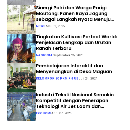
Sinergi Polri dan Warga Parigi
Moutong: Panen Raya Jagung
sebagai Langkah Nyata Menuju
Swasembada Pangan
NEWS
Mei 31, 2025
Tingkatan Kultivasi Perfect World:
Penjelasan Lengkap dan Urutan
Ranah Terbaru
NASIONAL
September 26, 2025
Pembelajaran Interaktif dan
Menyenangkan di Desa Maguan
KELOMPOK 20 PKM FH UB
Juli 24, 2024
Industri Tekstil Nasional Semakin
Kompetitif dengan Penerapan
Teknologi Air Jet Loom dan
Continuous Dyeing di CV. Garuda
EKONOMI
April 07, 2025
Solo Perkasa