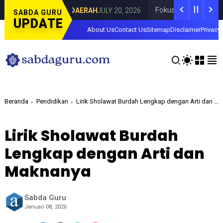
Curahdami
Fokus pada Tantangan Akun Ti
DAERAH
JULY 20, 2026
SABDA GURU
UPDATE
About Us
Contact Us
Sitemap
Disclaimer
Privacy 
Beranda
Pendidikan
Lirik Sholawat Burdah Lengkap dengan Arti dan Maknanya
Lirik Sholawat Burdah
Lengkap dengan Arti dan
Maknanya
Sabda Guru
Januari 08, 2026