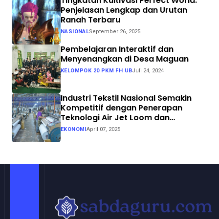
Tingkatan Kultivasi Perfect World:
Penjelasan Lengkap dan Urutan
Ranah Terbaru
NASIONAL
September 26, 2025
Pembelajaran Interaktif dan
Menyenangkan di Desa Maguan
KELOMPOK 20 PKM FH UB
Juli 24, 2024
Industri Tekstil Nasional Semakin
Kompetitif dengan Penerapan
Teknologi Air Jet Loom dan
Continuous Dyeing di CV. Garuda
EKONOMI
April 07, 2025
Solo Perkasa