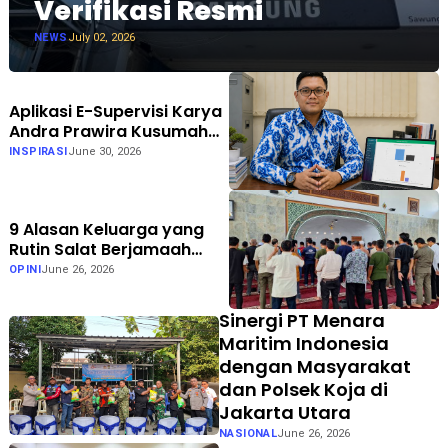
Verifikasi Resmi
NEWS
July 02, 2026
Aplikasi E-Supervisi Karya
Andra Prawira Kusumah
Dukung Pendidikan Inklusif
INSPIRASI
June 30, 2026
di Gorontalo
9 Alasan Keluarga yang
Rutin Salat Berjamaah
Lebih Harmonis
OPINI
June 26, 2026
Sinergi PT Menara
Maritim Indonesia
dengan Masyarakat
dan Polsek Koja di
Jakarta Utara
NASIONAL
June 26, 2026