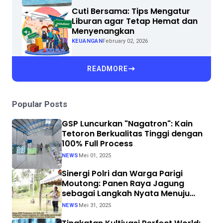
Cuti Bersama: Tips Mengatur
Liburan agar Tetap Hemat dan
Menyenangkan
KEUANGAN
February 02, 2026
READMORE
Popular Posts
GSP Luncurkan "Nagatron": Kain
Tetoron Berkualitas Tinggi dengan
100% Full Process
NEWS
Mei 01, 2025
Sinergi Polri dan Warga Parigi
Moutong: Panen Raya Jagung
sebagai Langkah Nyata Menuju
Swasembada Pangan
NEWS
Mei 31, 2025