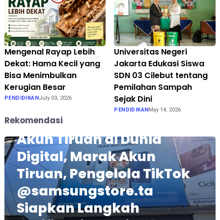
Mengenal Rayap Lebih
Universitas Negeri
Dekat: Hama Kecil yang
Jakarta Edukasi Siswa
Bisa Menimbulkan
SDN 03 Cilebut tentang
Kerugian Besar
Pemilahan Sampah
Sejak Dini
PENDIDIKAN
July 03, 2026
PENDIDIKAN
May 14, 2026
Fokus pada Tantangan
Rekomendasi
Akun Tiruan di Dunia
Digital, Marak Akun
Tiruan, Pengelola TikTok
@samsungstore.ta
Siapkan Langkah