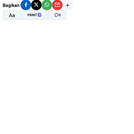
Bagikan:
Aa
PRINT
0
A-
A+