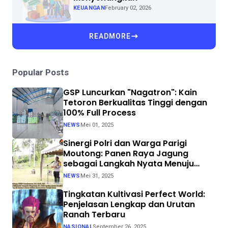
KEUANGAN
February 02, 2026
READMORE
Popular Posts
GSP Luncurkan "Nagatron": Kain
Tetoron Berkualitas Tinggi dengan
100% Full Process
NEWS
Mei 01, 2025
Sinergi Polri dan Warga Parigi
Moutong: Panen Raya Jagung
sebagai Langkah Nyata Menuju
Swasembada Pangan
NEWS
Mei 31, 2025
Tingkatan Kultivasi Perfect World:
Penjelasan Lengkap dan Urutan
Ranah Terbaru
NASIONAL
September 26, 2025