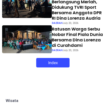
Berlangsung Meriah,
Didukung TVRI Sport
Bersama Anggota DPR
RI Dina Lorenza Audria
DAERAH
July 20, 2026
Ratusan Warga Serbu
Nobar Final Piala Dunia
Bersama Dina Lorenza
di Curahdami
DAERAH
July 20, 2026
Index
Wisata