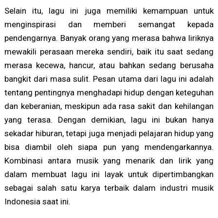
Selain itu, lagu ini juga memiliki kemampuan untuk
menginspirasi dan memberi semangat kepada
pendengarnya. Banyak orang yang merasa bahwa liriknya
mewakili perasaan mereka sendiri, baik itu saat sedang
merasa kecewa, hancur, atau bahkan sedang berusaha
bangkit dari masa sulit. Pesan utama dari lagu ini adalah
tentang pentingnya menghadapi hidup dengan keteguhan
dan keberanian, meskipun ada rasa sakit dan kehilangan
yang terasa. Dengan demikian, lagu ini bukan hanya
sekadar hiburan, tetapi juga menjadi pelajaran hidup yang
bisa diambil oleh siapa pun yang mendengarkannya.
Kombinasi antara musik yang menarik dan lirik yang
dalam membuat lagu ini layak untuk dipertimbangkan
sebagai salah satu karya terbaik dalam industri musik
Indonesia saat ini.