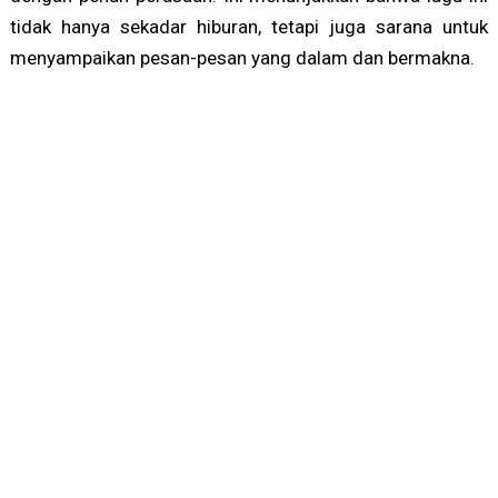
tidak hanya sekadar hiburan, tetapi juga sarana untuk
menyampaikan pesan-pesan yang dalam dan bermakna.