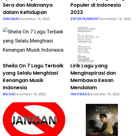
Sera dan Maknanya
Populer di Indonesia
dalam Kehidupan
2023
HIBURAN
December 14, 2025
ENTERTAINMENT
December 14, 2025
Sheila On 7 Lagu Terbaik
Lirik Lagu yang
yang Selalu Menghiasi
Menginspirasi dan
Kenangan Musik
Membawa Kesan
Indonesia
Mendalam
MUSIK
December 14, 2025
INSPIRASI
December 14, 2025