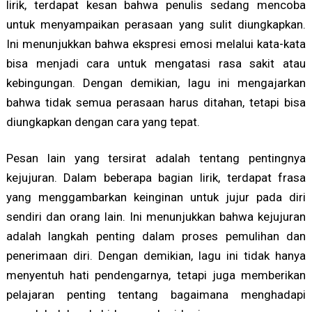
lirik, terdapat kesan bahwa penulis sedang mencoba
untuk menyampaikan perasaan yang sulit diungkapkan.
Ini menunjukkan bahwa ekspresi emosi melalui kata-kata
bisa menjadi cara untuk mengatasi rasa sakit atau
kebingungan. Dengan demikian, lagu ini mengajarkan
bahwa tidak semua perasaan harus ditahan, tetapi bisa
diungkapkan dengan cara yang tepat.
Pesan lain yang tersirat adalah tentang pentingnya
kejujuran. Dalam beberapa bagian lirik, terdapat frasa
yang menggambarkan keinginan untuk jujur pada diri
sendiri dan orang lain. Ini menunjukkan bahwa kejujuran
adalah langkah penting dalam proses pemulihan dan
penerimaan diri. Dengan demikian, lagu ini tidak hanya
menyentuh hati pendengarnya, tetapi juga memberikan
pelajaran penting tentang bagaimana menghadapi