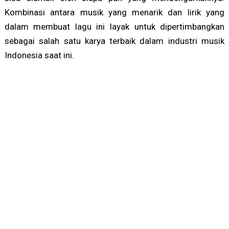
Kombinasi antara musik yang menarik dan lirik yang
dalam membuat lagu ini layak untuk dipertimbangkan
sebagai salah satu karya terbaik dalam industri musik
Indonesia saat ini.