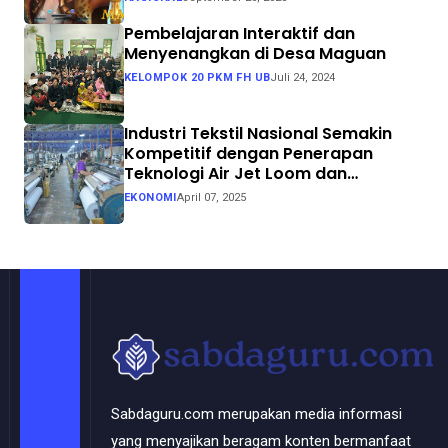
Pembelajaran Interaktif dan
Menyenangkan di Desa Maguan
KELOMPOK 20 PKM FH UB
Juli 24, 2024
Industri Tekstil Nasional Semakin
Kompetitif dengan Penerapan
Teknologi Air Jet Loom dan
Continuous Dyeing di CV. Garuda
EKONOMI
April 07, 2025
Solo Perkasa
Sabdaguru.com merupakan media informasi
yang menyajikan beragam konten bermanfaat