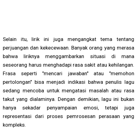
Selain itu, lirik ini juga mengangkat tema tentang
perjuangan dan kekecewaan. Banyak orang yang merasa
bahwa liriknya menggambarkan situasi di mana
seseorang harus menghadapi rasa sakit atau kehilangan.
Frasa seperti "mencari jawaban" atau "memohon
pertolongan" bisa menjadi indikasi bahwa penulis lagu
sedang mencoba untuk mengatasi masalah atau rasa
takut yang dialaminya. Dengan demikian, lagu ini bukan
hanya sekadar penyampaian emosi, tetapi juga
representasi dari proses pemrosesan perasaan yang
kompleks.