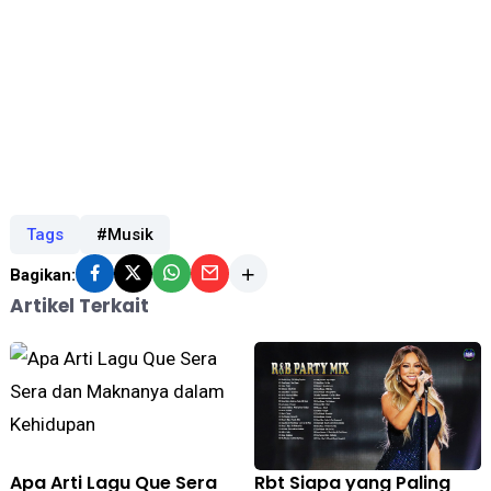
Tags
#Musik
Bagikan:
Artikel Terkait
Apa Arti Lagu Que Sera
Rbt Siapa yang Paling