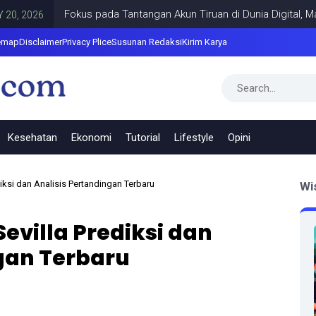
Fokus pada Tantangan Akun Tiruan di Dunia Digital, Marak A
026
emap
Disclaimer
Privacy Plice
Susunan Redaksi
Kirim Karya
Kesehatan
Ekonomi
Tutorial
Lifestyle
Opini
iksi dan Analisis Pertandingan Terbaru
Wi
evilla Prediksi dan
gan Terbaru