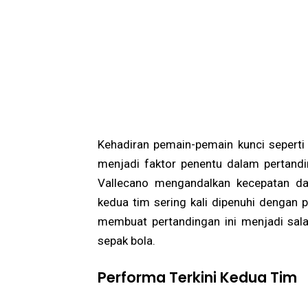
Kehadiran pemain-pemain kunci seperti 
menjadi faktor penentu dalam pertand
Vallecano mengandalkan kecepatan da
kedua tim sering kali dipenuhi dengan 
membuat pertandingan ini menjadi sala
sepak bola.
Performa Terkini Kedua Tim