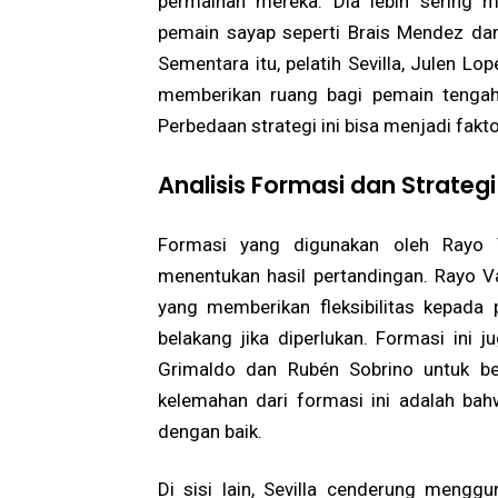
permainan mereka. Dia lebih sering 
pemain sayap seperti Brais Mendez da
Sementara itu, pelatih Sevilla, Julen 
memberikan ruang bagi pemain tengah 
Perbedaan strategi ini bisa menjadi fak
Analisis Formasi dan Strategi
Formasi yang digunakan oleh Rayo V
menentukan hasil pertandingan. Rayo V
yang memberikan fleksibilitas kepad
belakang jika diperlukan. Formasi ini
Grimaldo dan Rubén Sobrino untuk b
kelemahan dari formasi ini adalah bahw
dengan baik.
Di sisi lain, Sevilla cenderung meng