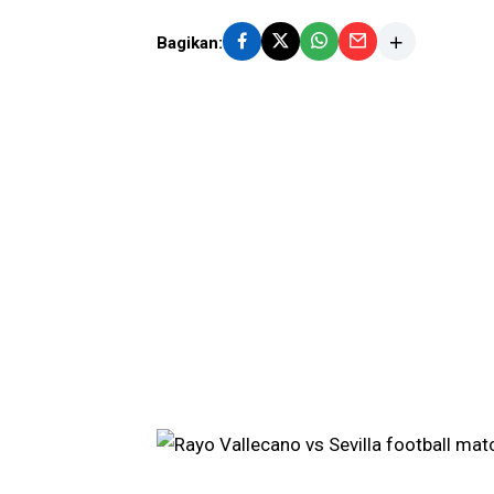
Bagikan: