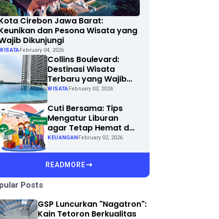
Kota Cirebon Jawa Barat:
Keunikan dan Pesona Wisata yang
Wajib Dikunjungi
WISATA
February 04, 2026
Collins Boulevard:
Destinasi Wisata
Terbaru yang Wajib
Dikunjungi di Kota
WISATA
February 03, 2026
Anda
Cuti Bersama: Tips
Mengatur Liburan
agar Tetap Hemat dan
Menyenangkan
KEUANGAN
February 02, 2026
READMORE
pular Posts
GSP Luncurkan "Nagatron":
Kain Tetoron Berkualitas