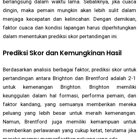
berlangsung dalam waktu lama. Sebaliknya, jika cuaca
dingin, maka pemain mungkin akan lebih sulit dalam
menjaga kecepatan dan kelincahan. Dengan demikian,
faktor cuaca dan kondisi lapangan harus diperhitungkan
dalam menentukan prediksi skor pertandingan ini.
Prediksi Skor dan Kemungkinan Hasil
Berdasarkan analisis berbagai faktor, prediksi skor untuk
pertandingan antara Brighton dan Brentford adalah 2-1
untuk kemenangan Brighton. Brighton memiliki
keunggulan dalam hal formasi, performa pemain, dan
faktor kandang, yang semuanya memberikan mereka
peluang yang lebih besar untuk meraih kemenangan.
Namun, Brentford juga memiliki kemampuan untuk
memberikan perlawanan yang cukup ketat, terutama jika
mereka mampu memanfaatkan peluang yang ada.