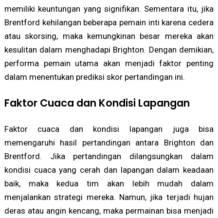
memiliki keuntungan yang signifikan. Sementara itu, jika
Brentford kehilangan beberapa pemain inti karena cedera
atau skorsing, maka kemungkinan besar mereka akan
kesulitan dalam menghadapi Brighton. Dengan demikian,
performa pemain utama akan menjadi faktor penting
dalam menentukan prediksi skor pertandingan ini.
Faktor Cuaca dan Kondisi Lapangan
Faktor cuaca dan kondisi lapangan juga bisa
memengaruhi hasil pertandingan antara Brighton dan
Brentford. Jika pertandingan dilangsungkan dalam
kondisi cuaca yang cerah dan lapangan dalam keadaan
baik, maka kedua tim akan lebih mudah dalam
menjalankan strategi mereka. Namun, jika terjadi hujan
deras atau angin kencang, maka permainan bisa menjadi