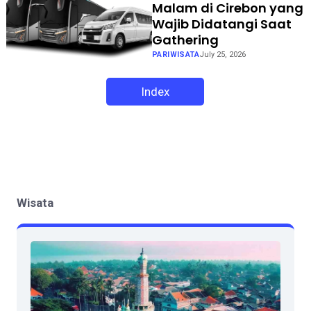
Malam di Cirebon yang
Wajib Didatangi Saat
Gathering
PARIWISATA
July 25, 2026
Index
Wisata