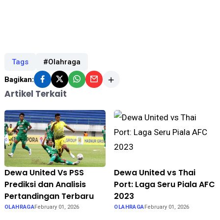
Tags
#Olahraga
Bagikan:
Artikel Terkait
Dewa United Vs PSS
Dewa United vs Thai
Prediksi dan Analisis
Port: Laga Seru Piala AFC
Pertandingan Terbaru
2023
OLAHRAGA
February 01, 2026
OLAHRAGA
February 01, 2026