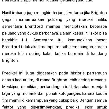
Hasil imbang juga mungkin terjadi, terutama jika Brighton
gagal memanfaatkan peluang yang mereka miliki,
sementara Brentford mampu menciptakan beberapa
peluang yang cukup berbahaya. Dalam kasus ini, skor bisa
berakhir 1-1. Sementara itu, kemungkinan besar
Brentford tidak akan mampu meraih kemenangan, karena
mereka lebih sering kalah ketika bermain di kandang
Brighton.
Prediksi ini juga didasarkan pada historis pertemuan
antara kedua tim, di mana Brighton lebih sering menang.
Meskipun demikian, pertandingan ini tetap akan menjadi
laga yang menarik dan penuh ketegangan, karena kedua
tim memiliki kemampuan yang cukup baik. Dengan semua
faktor yang dipertimbangkan, prediksi skor untuk