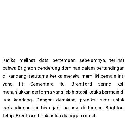
Ketika melihat data pertemuan sebelumnya, terlihat
bahwa Brighton cenderung dominan dalam pertandingan
di kandang, terutama ketika mereka memiliki pemain inti
yang fit. Sementara itu, Brentford sering kali
menunjukkan performa yang lebih stabil ketika bermain di
luar kandang. Dengan demikian, prediksi skor untuk
pertandingan ini bisa jadi berada di tangan Brighton,
tetapi Brentford tidak boleh dianggap remeh.