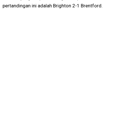
pertandingan ini adalah Brighton 2-1 Brentford.