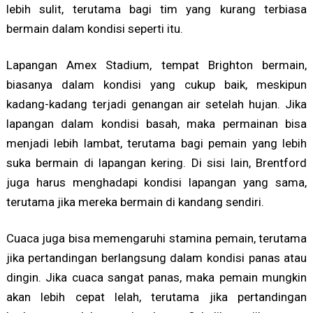
lebih sulit, terutama bagi tim yang kurang terbiasa
bermain dalam kondisi seperti itu.
Lapangan Amex Stadium, tempat Brighton bermain,
biasanya dalam kondisi yang cukup baik, meskipun
kadang-kadang terjadi genangan air setelah hujan. Jika
lapangan dalam kondisi basah, maka permainan bisa
menjadi lebih lambat, terutama bagi pemain yang lebih
suka bermain di lapangan kering. Di sisi lain, Brentford
juga harus menghadapi kondisi lapangan yang sama,
terutama jika mereka bermain di kandang sendiri.
Cuaca juga bisa memengaruhi stamina pemain, terutama
jika pertandingan berlangsung dalam kondisi panas atau
dingin. Jika cuaca sangat panas, maka pemain mungkin
akan lebih cepat lelah, terutama jika pertandingan