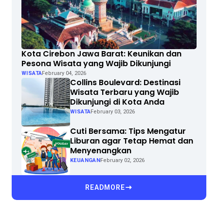
Kota Cirebon Jawa Barat: Keunikan dan
Pesona Wisata yang Wajib Dikunjungi
WISATA
February 04, 2026
Collins Boulevard: Destinasi
Wisata Terbaru yang Wajib
Dikunjungi di Kota Anda
WISATA
February 03, 2026
Cuti Bersama: Tips Mengatur
Liburan agar Tetap Hemat dan
Menyenangkan
KEUANGAN
February 02, 2026
READMORE