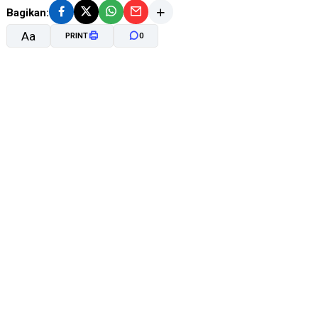
Bagikan:
Aa
PRINT
0
A-
A+