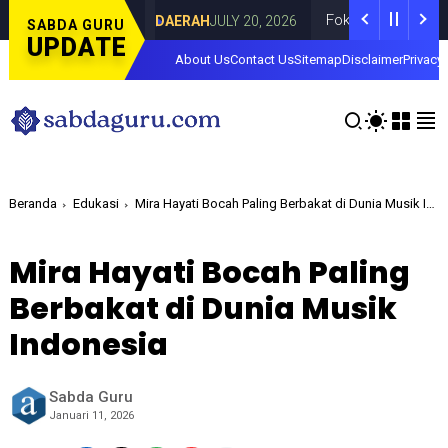
i Curahdami
Fokus pada Tantangan Akun T
DAERAH
JULY 20, 2026
SABDA GURU
UPDATE
About Us
Contact Us
Sitemap
Disclaimer
Privacy 
Beranda
Edukasi
Mira Hayati Bocah Paling Berbakat di Dunia Musik Indonesia
Mira Hayati Bocah Paling
Berbakat di Dunia Musik
Indonesia
Sabda Guru
Januari 11, 2026