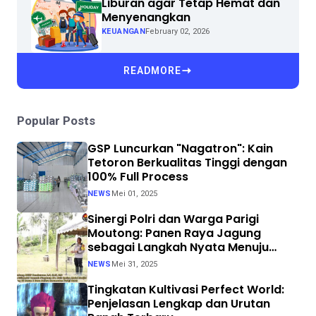
Liburan agar Tetap Hemat dan
Menyenangkan
KEUANGAN
February 02, 2026
READMORE
Popular Posts
GSP Luncurkan "Nagatron": Kain
Tetoron Berkualitas Tinggi dengan
100% Full Process
NEWS
Mei 01, 2025
Sinergi Polri dan Warga Parigi
Moutong: Panen Raya Jagung
sebagai Langkah Nyata Menuju
Swasembada Pangan
NEWS
Mei 31, 2025
Tingkatan Kultivasi Perfect World:
Penjelasan Lengkap dan Urutan