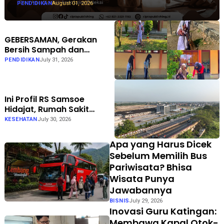
PENDIDIKAN
August 01, 2026
GEBERSAMAN, Gerakan
Bersih Sampah dan
Penataan Taman di SMPN 1
PENDIDIKAN
July 31, 2026
Karanganyar Ngawi
Ini Profil RS Samsoe
Hidajat, Rumah Sakit
Umum Swasta Semarang
KESEHATAN
July 30, 2026
Apa yang Harus Dicek
Sebelum Memilih Bus
Pariwisata? Bhisa
Wisata Punya
Jawabannya
BISNIS
July 29, 2026
Inovasi Guru Katingan:
Membawa Kapal Otok-