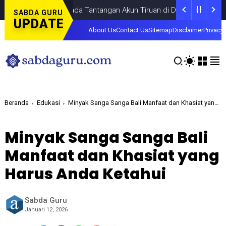
Fokus pada Tantangan Akun Tiruan di Dunia Digital, Marak Akun
SABDA GURU
UPDATE
About Us
Contact Us
Sitemap
Disclaimer
Privacy 
Beranda
Edukasi
Minyak Sanga Sanga Bali Manfaat dan Khasiat yang Harus Anda Ketahui
Minyak Sanga Sanga Bali
Manfaat dan Khasiat yang
Harus Anda Ketahui
Sabda Guru
Januari 12, 2026