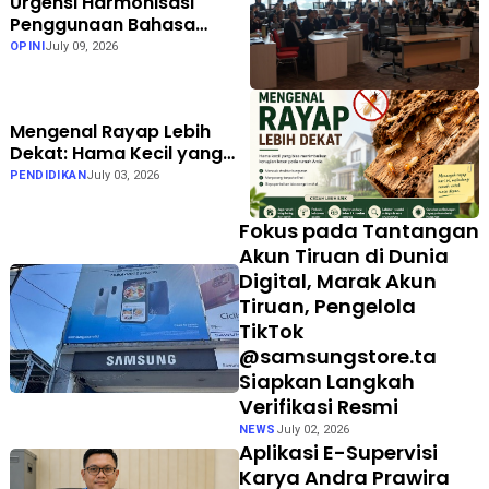
Urgensi Harmonisasi
Penggunaan Bahasa
Indonesia dan Bahasa
OPINI
July 09, 2026
Inggris dalam Lingkungan
Akademik di Perguruan
Tinggi
Mengenal Rayap Lebih
Dekat: Hama Kecil yang
Bisa Menimbulkan
PENDIDIKAN
July 03, 2026
Kerugian Besar
Fokus pada Tantangan
Akun Tiruan di Dunia
Digital, Marak Akun
Tiruan, Pengelola
TikTok
@samsungstore.ta
Siapkan Langkah
Verifikasi Resmi
NEWS
July 02, 2026
Aplikasi E-Supervisi
Karya Andra Prawira