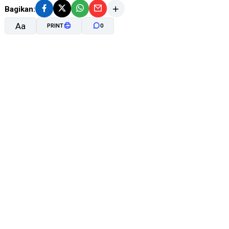
Bagikan:
Aa
PRINT
0
A-
A+