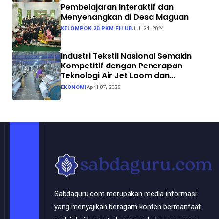
Pembelajaran Interaktif dan
Menyenangkan di Desa Maguan
KELOMPOK 20 PKM FH UB
Juli 24, 2024
Industri Tekstil Nasional Semakin
Kompetitif dengan Penerapan
Teknologi Air Jet Loom dan
Continuous Dyeing di CV. Garuda
EKONOMI
April 07, 2025
Solo Perkasa
Sabdaguru.com merupakan media informasi
yang menyajikan beragam konten bermanfaat