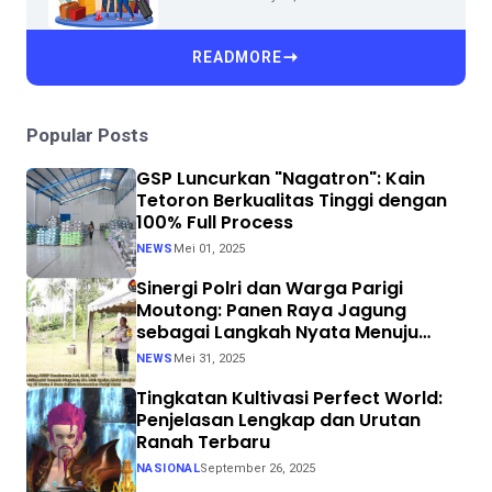
READMORE
Popular Posts
GSP Luncurkan "Nagatron": Kain
Tetoron Berkualitas Tinggi dengan
100% Full Process
NEWS
Mei 01, 2025
Sinergi Polri dan Warga Parigi
Moutong: Panen Raya Jagung
sebagai Langkah Nyata Menuju
Swasembada Pangan
NEWS
Mei 31, 2025
Tingkatan Kultivasi Perfect World:
Penjelasan Lengkap dan Urutan
Ranah Terbaru
NASIONAL
September 26, 2025