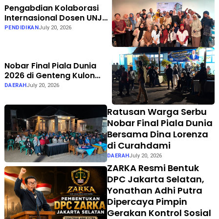
Pengabdian Kolaborasi
Internasional Dosen UNJ
dan Curtin University
PENDIDIKAN
July 20, 2026
Australia Latih
Sosiodrama Guru &
Praktisi Bimbingan dan
Nobar Final Piala Dunia
Konseling
2026 di Genteng Kulon
Banyuwangi Berlangsung
DAERAH
July 20, 2026
Meriah, Didukung TVRI
Sport Bersama Anggota
Ratusan Warga Serbu
DPR RI Dina Lorenza Audria
Nobar Final Piala Dunia
Bersama Dina Lorenza
di Curahdami
DAERAH
July 20, 2026
ZARKA Resmi Bentuk
DPC Jakarta Selatan,
Yonathan Adhi Putra
Dipercaya Pimpin
Gerakan Kontrol Sosial