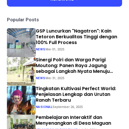
Popular Posts
GSP Luncurkan "Nagatron": Kain
Tetoron Berkualitas Tinggi dengan
100% Full Process
NEWS
Mei 01, 2025
Sinergi Polri dan Warga Parigi
Moutong: Panen Raya Jagung
sebagai Langkah Nyata Menuju
Swasembada Pangan
NEWS
Mei 31, 2025
Tingkatan Kultivasi Perfect World:
Penjelasan Lengkap dan Urutan
Ranah Terbaru
NASIONAL
September 26, 2025
Pembelajaran Interaktif dan
Menyenangkan di Desa Maguan