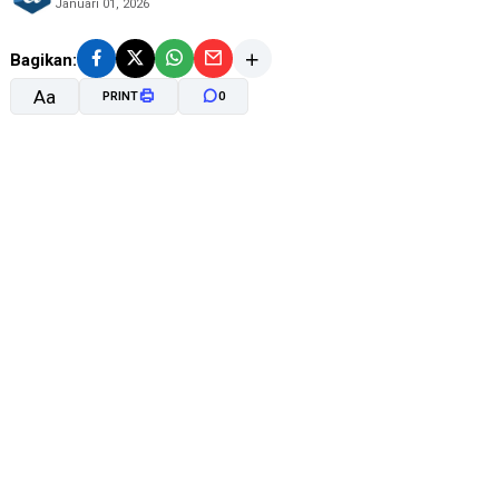
Januari 01, 2026
Bagikan:
Aa
PRINT
0
A-
A+