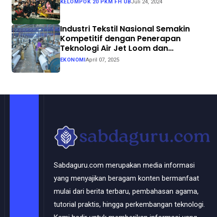
KELOMPOK 20 PKM FH UB
Juli 24, 2024
Industri Tekstil Nasional Semakin
Kompetitif dengan Penerapan
Teknologi Air Jet Loom dan
Continuous Dyeing di CV. Garuda
EKONOMI
April 07, 2025
Solo Perkasa
Sabdaguru.com merupakan media informasi
yang menyajikan beragam konten bermanfaat
mulai dari berita terbaru, pembahasan agama,
tutorial praktis, hingga perkembangan teknologi.