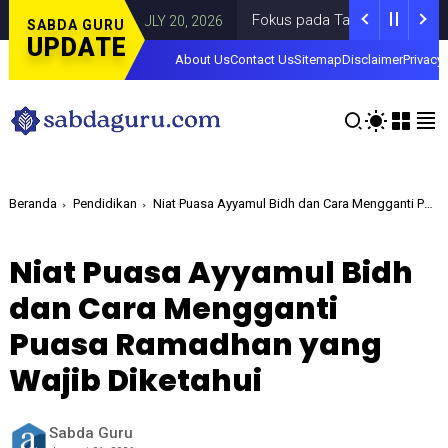
i
Fokus pada Tantangan Akun Tiruan di D
DAERAH
JULY 20, 2026
SABDA GURU
UPDATE
About Us
Contact Us
Sitemap
Disclaimer
Privacy 
Beranda
Pendidikan
Niat Puasa Ayyamul Bidh dan Cara Mengganti Puasa Ramadhan yang Wajib Diketahui
Niat Puasa Ayyamul Bidh
dan Cara Mengganti
Puasa Ramadhan yang
Wajib Diketahui
Sabda Guru