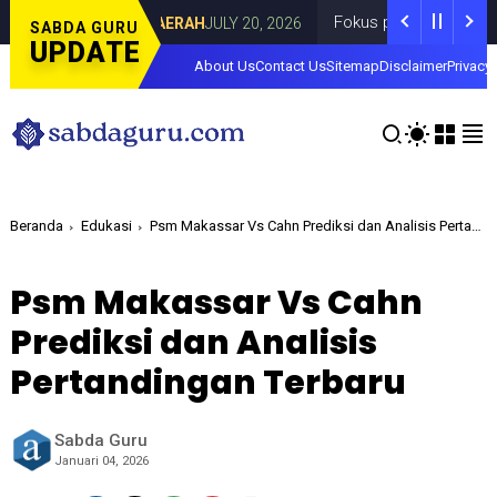
 Curahdami
Fokus pada Tantangan Akun Ti
DAERAH
JULY 20, 2026
SABDA GURU
UPDATE
About Us
Contact Us
Sitemap
Disclaimer
Privacy 
Beranda
Edukasi
Psm Makassar Vs Cahn Prediksi dan Analisis Pertandingan Terbaru
Psm Makassar Vs Cahn
Prediksi dan Analisis
Pertandingan Terbaru
Sabda Guru
Januari 04, 2026