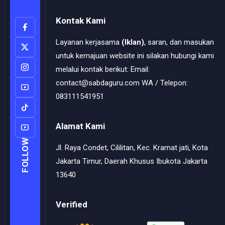
Kontak Kami
Layanan kerjasama
(Iklan)
, saran, dan masukan
untuk kemajuan website ini silakan hubungi kami
melalui kontak berikut: Email:
contact@sabdaguru.com WA / Telepon:
083111541951
Alamat Kami
FOLLOW
Jl. Raya Condet, Cililitan, Kec. Kramat jati, Kota
Jakarta Timur, Daerah Khusus Ibukota Jakarta
13640
Verified