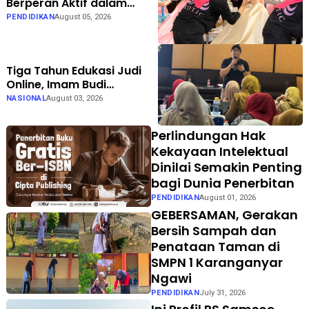
Berperan Aktif dalam
Persiapan hingga
PENDIDIKAN
August 05, 2026
Pelaksanaan Gelar Karya
LKP EXOTIC di Solo Square
Tiga Tahun Edukasi Judi
Online, Imam Budi
Hadirkan Brain Recovery
NASIONAL
August 03, 2026
Perlindungan Hak
Kekayaan Intelektual
Dinilai Semakin Penting
bagi Dunia Penerbitan
PENDIDIKAN
August 01, 2026
GEBERSAMAN, Gerakan
Bersih Sampah dan
Penataan Taman di
SMPN 1 Karanganyar
Ngawi
PENDIDIKAN
July 31, 2026