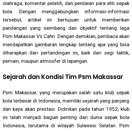
olahraga, komentar pelatih, dan penilaian para ahli sepak
bola. Dengan menggabungkan informasi-informasi
tersebut, artikel ini bertujuan untuk memberikan
pandangan yang seimbang dan objektif tentang laga
Psm Makassar Vs Cahn. Dengan demikian, pembaca akan
mendapatkan gambaran lengkap tentang apa yang bisa
diharapkan dari pertandingan ini, baik dari segi taktik,
pemain, maupun atmosfer di lapangan.
Sejarah dan Kondisi Tim Psm Makassar
Psm Makassar, yang merupakan salah satu klub sepak
bola terbesar di Indonesia, memiliki sejarah yang panjang
dan kaya akan prestasi. Didirikan pada tahun 1952, klub
ini telah menjadi bagian penting dari dunia sepak bola
Indonesia, terutama di wilayah Sulawesi Selatan. Psm