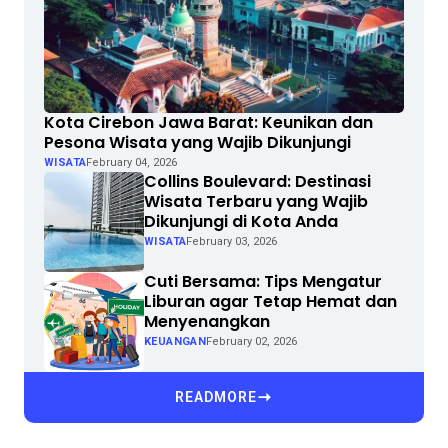
Kota Cirebon Jawa Barat: Keunikan dan
Pesona Wisata yang Wajib Dikunjungi
WISATA
February 04, 2026
Collins Boulevard: Destinasi
Wisata Terbaru yang Wajib
Dikunjungi di Kota Anda
WISATA
February 03, 2026
Cuti Bersama: Tips Mengatur
Liburan agar Tetap Hemat dan
Menyenangkan
KEUANGAN
February 02, 2026
READMORE