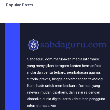
Popular Posts
Sabdaguru.com merupakan media informasi
yang menyajikan beragam konten bermanfaat
mulai dari berita terbaru, pembahasan agama,
tutorial praktis, hingga perkembangan teknologi.
Kami hadir untuk memberikan informasi yang
relevan, mudah dipahami, dan selaras dengan
dinamika dunia digital serta kebutuhan pengguna
internet masa kini.