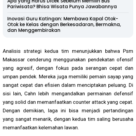
Apa yang Harus Dicek Sebelum Memilih Bus
Pariwisata? Bhisa Wisata Punya Jawabannya
Inovasi Guru Katingan: Membawa Kapal Otok-
Otok ke Kelas dengan Berkesadaran, Bermakna,
dan Menggembirakan
Analisis strategi kedua tim menunjukkan bahwa Psm
Makassar cenderung menggunakan pendekatan ofensif
yang agresif, dengan fokus pada serangan cepat dan
umpan pendek. Mereka juga memiliki pemain sayap yang
sangat cepat dan efisien dalam menciptakan peluang. Di
sisi lain, Cahn lebih mengandalkan permainan defensif
yang solid dan memanfaatkan counter attack yang cepat.
Dengan demikian, laga ini bisa menjadi pertandingan
yang sangat menarik, dengan kedua tim saling berusaha
memanfaatkan kelemahan lawan.