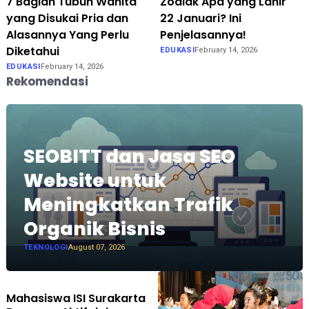
7 Bagian Tubuh Wanita
Zodiak Apa yang Lahir
yang Disukai Pria dan
22 Januari? Ini
Alasannya Yang Perlu
Penjelasannya!
Diketahui
EDUKASI
February 14, 2026
EDUKASI
February 14, 2026
Rekomendasi
SEOBITT dan Jasa SEO
Website untuk
Meningkatkan Trafik
Organik Bisnis
TEKNOLOGI
August 07, 2026
Mahasiswa ISI Surakarta