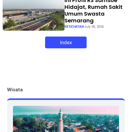
Ini Profil RS Samsoe
Hidajat, Rumah Sakit
Umum Swasta
Semarang
KESEHATAN
July 30, 2026
Index
Wisata