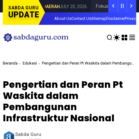
urahdami
Fokus pada Tantangan Akun Tiru
DAERAH
JULY 20, 2026
SABDA GURU
UPDATE
About Us
Contact Us
Sitemap
Disclaimer
Privacy 
Beranda
Edukasi
Pengertian dan Peran Pt Waskita dalam Pembangunan Infrastruktur Nasional
Pengertian dan Peran Pt
Waskita dalam
Pembangunan
Infrastruktur Nasional
Sabda Guru