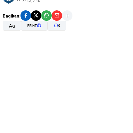
Januari 03, 2026
Bagikan:
Aa
PRINT
0
A-
A+