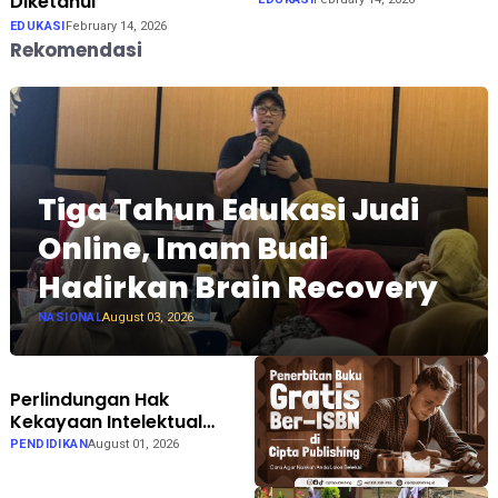
Diketahui
EDUKASI
February 14, 2026
Rekomendasi
Tiga Tahun Edukasi Judi
Online, Imam Budi
Hadirkan Brain Recovery
NASIONAL
August 03, 2026
Perlindungan Hak
Kekayaan Intelektual
Dinilai Semakin Penting
PENDIDIKAN
August 01, 2026
bagi Dunia Penerbitan