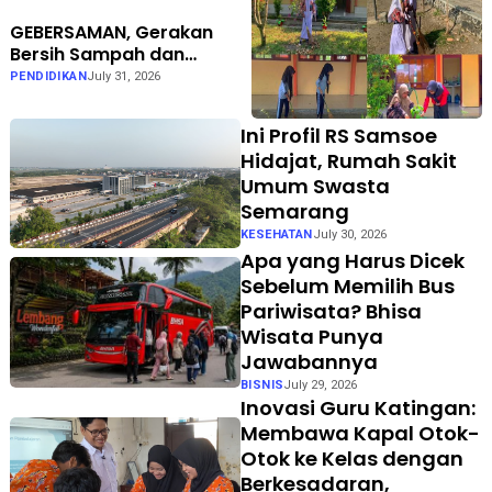
GEBERSAMAN, Gerakan
Bersih Sampah dan
Penataan Taman di SMPN 1
PENDIDIKAN
July 31, 2026
Karanganyar Ngawi
Ini Profil RS Samsoe
Hidajat, Rumah Sakit
Umum Swasta
Semarang
KESEHATAN
July 30, 2026
Apa yang Harus Dicek
Sebelum Memilih Bus
Pariwisata? Bhisa
Wisata Punya
Jawabannya
BISNIS
July 29, 2026
Inovasi Guru Katingan:
Membawa Kapal Otok-
Otok ke Kelas dengan
Berkesadaran,