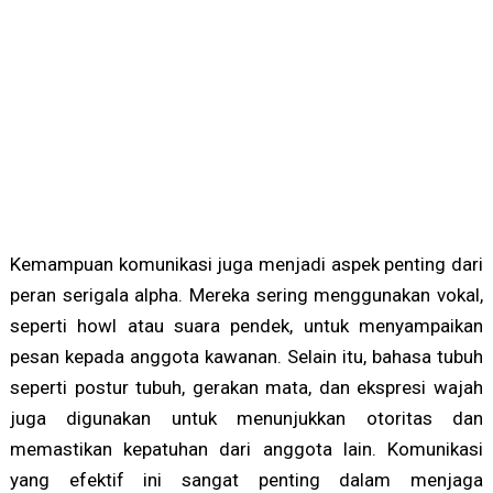
Kemampuan komunikasi juga menjadi aspek penting dari
peran serigala alpha. Mereka sering menggunakan vokal,
seperti howl atau suara pendek, untuk menyampaikan
pesan kepada anggota kawanan. Selain itu, bahasa tubuh
seperti postur tubuh, gerakan mata, dan ekspresi wajah
juga digunakan untuk menunjukkan otoritas dan
memastikan kepatuhan dari anggota lain. Komunikasi
yang efektif ini sangat penting dalam menjaga