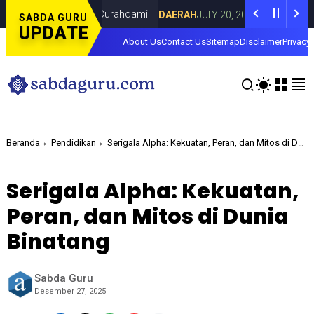
 Lorenza di Curahdami
Fokus pada Tanta
DAERAH
JULY 20, 2026
SABDA GURU
UPDATE
About Us
Contact Us
Sitemap
Disclaimer
Privacy 
Beranda
Pendidikan
Serigala Alpha: Kekuatan, Peran, dan Mitos di Dunia Binatang
Serigala Alpha: Kekuatan,
Peran, dan Mitos di Dunia
Binatang
Sabda Guru
Desember 27, 2025