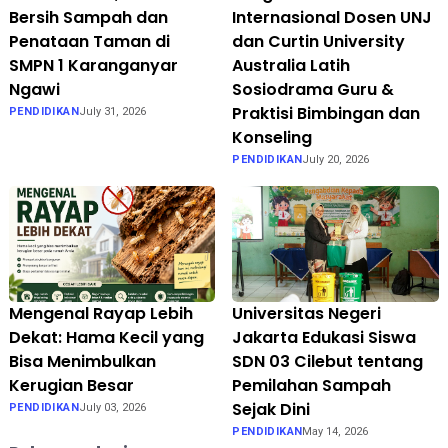
Bersih Sampah dan
Internasional Dosen UNJ
Penataan Taman di
dan Curtin University
SMPN 1 Karanganyar
Australia Latih
Ngawi
Sosiodrama Guru &
Praktisi Bimbingan dan
PENDIDIKAN
July 31, 2026
Konseling
PENDIDIKAN
July 20, 2026
Mengenal Rayap Lebih
Universitas Negeri
Dekat: Hama Kecil yang
Jakarta Edukasi Siswa
Bisa Menimbulkan
SDN 03 Cilebut tentang
Kerugian Besar
Pemilahan Sampah
Sejak Dini
PENDIDIKAN
July 03, 2026
PENDIDIKAN
May 14, 2026