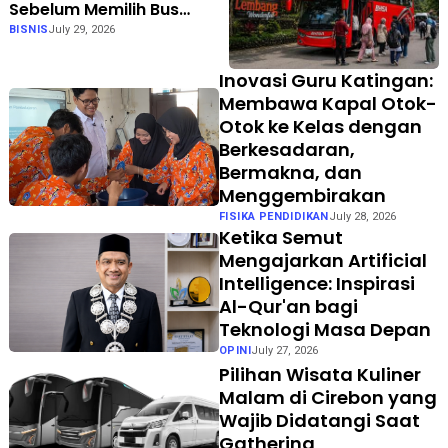
Sebelum Memilih Bus
Pariwisata? Bhisa Wisata
BISNIS
July 29, 2026
Punya Jawabannya
Inovasi Guru Katingan:
Membawa Kapal Otok-
Otok ke Kelas dengan
Berkesadaran,
Bermakna, dan
Menggembirakan
FISIKA PENDIDIKAN
July 28, 2026
Ketika Semut
Mengajarkan Artificial
Intelligence: Inspirasi
Al-Qur'an bagi
Teknologi Masa Depan
OPINI
July 27, 2026
Pilihan Wisata Kuliner
Malam di Cirebon yang
Wajib Didatangi Saat
Gathering