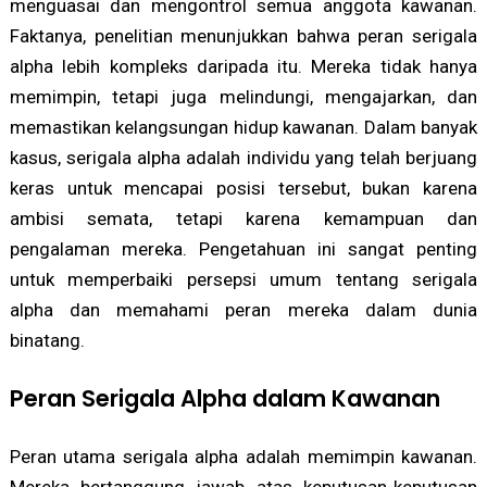
menguasai dan mengontrol semua anggota kawanan.
Faktanya, penelitian menunjukkan bahwa peran serigala
alpha lebih kompleks daripada itu. Mereka tidak hanya
memimpin, tetapi juga melindungi, mengajarkan, dan
memastikan kelangsungan hidup kawanan. Dalam banyak
kasus, serigala alpha adalah individu yang telah berjuang
keras untuk mencapai posisi tersebut, bukan karena
ambisi semata, tetapi karena kemampuan dan
pengalaman mereka. Pengetahuan ini sangat penting
untuk memperbaiki persepsi umum tentang serigala
alpha dan memahami peran mereka dalam dunia
binatang.
Peran Serigala Alpha dalam Kawanan
Peran utama serigala alpha adalah memimpin kawanan.