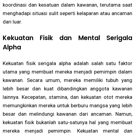
koordinasi dan kesatuan dalam kawanan, terutama saat
menghadapi situasi sulit seperti kelaparan atau ancaman
dari luar.
Kekuatan Fisik dan Mental Serigala
Alpha
Kekuatan fisik serigala alpha adalah salah satu faktor
utama yang membuat mereka menjadi pemimpin dalam
kawanan. Secara umum, mereka memiliki tubuh yang
lebih besar dan kuat dibandingkan anggota kawanan
lainnya. Kecepatan, stamina, dan kekuatan otot mereka
memungkinkan mereka untuk berburu mangsa yang lebih
besar dan melindungi kawanan dari ancaman. Namun,
kekuatan fisik bukanlah satu-satunya hal yang membuat
mereka menjadi pemimpin. Kekuatan mental dan