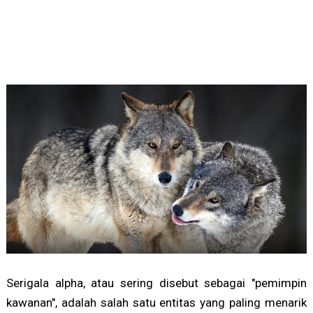
Serigala alpha, atau sering disebut sebagai "pemimpin
kawanan", adalah salah satu entitas yang paling menarik