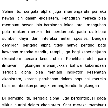
Selain itu, serigala alpha juga memengaruhi perilaku
hewan lain dalam ekosistem. Kehadiran mereka bisa
membuat hewan lain berpindah lokasi atau mengubah
pola makan mereka. Ini berdampak pada distribusi
sumber daya dan interaksi antar spesies. Dengan
demikian, serigala alpha tidak hanya penting bagi
kawanan mereka sendiri, tetapi juga bagi keberlanjutan
ekosistem secara keseluruhan. Penelitian oleh para
ilmuwan lingkungan menunjukkan bahwa keberadaan
serigala alpha bisa menjadi indikator kesehatan
ekosistem, karena perubahan dalam populasi mereka
bisa memberikan petunjuk tentang kondisi lingkungan.
Di samping itu, serigala alpha juga berkontribusi pada
siklus nutrisi dalam ekosistem. Saat mereka memburu