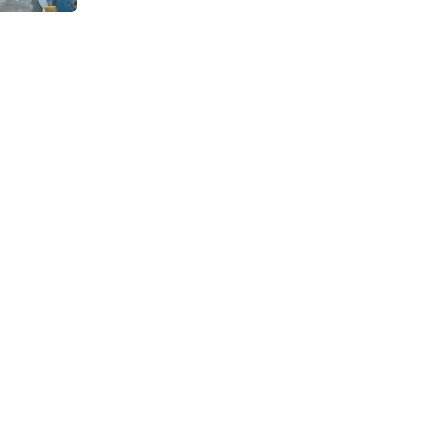
Continuous Dyeing di CV.
Garuda Solo Perkasa