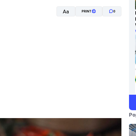
Aa
PRINT
0
A-
A+
Po