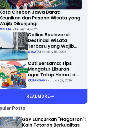
Kota Cirebon Jawa Barat:
Keunikan dan Pesona Wisata yang
Wajib Dikunjungi
WISATA
February 04, 2026
Collins Boulevard:
Destinasi Wisata
Terbaru yang Wajib
Dikunjungi di Kota
WISATA
February 03, 2026
Anda
Cuti Bersama: Tips
Mengatur Liburan
agar Tetap Hemat dan
Menyenangkan
KEUANGAN
February 02, 2026
READMORE
pular Posts
GSP Luncurkan "Nagatron":
Kain Tetoron Berkualitas