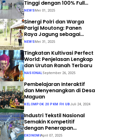
Tinggi dengan 100% Full
Process
NEWS
Mei 01, 2025
Sinergi Polri dan Warga
Parigi Moutong: Panen
Raya Jagung sebagai
Langkah Nyata Menuju
NEWS
Mei 31, 2025
Swasembada Pangan
Tingkatan Kultivasi Perfect
World: Penjelasan Lengkap
dan Urutan Ranah Terbaru
NASIONAL
September 26, 2025
Pembelajaran Interaktif
dan Menyenangkan di Desa
Maguan
KELOMPOK 20 PKM FH UB
Juli 24, 2024
Industri Tekstil Nasional
Semakin Kompetitif
dengan Penerapan
Teknologi Air Jet Loom dan
EKONOMI
April 07, 2025