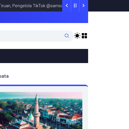
Pengelola TikTok @samsungstore.ta Siapkan Langkah Verifikasi Res
sata