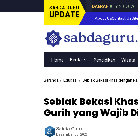
rsama Dina Lorenza di Curahdami
Fokus
DAERAH
JULY 20, 2026
SABDA GURU
UPDATE
About Us
Contact Us
Sit
Berita
Home
Pendidikan
Wisata
Beranda
Edukasi
Seblak Bekasi Khas dengan Ra
Seblak Bekasi Kha
Gurih yang Wajib 
Sabda Guru
Desember 30, 2025