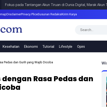
 pada Tantangan Akun Tiruan di Dunia Digital, Marak Akun Tiruan, 
emap
Disclaimer
Privacy Plice
Susunan Redaksi
Kirim Karya
Kesehatan
Ekonomi
Tutorial
Lifestyle
Opini
sa Pedas dan Gurih yang Wajib Dicoba
Wi
s dengan Rasa Pedas dan
Dicoba