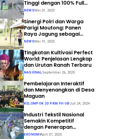
Tinggi dengan 100% Full
Process
NEWS
Mei 01, 2025
Sinergi Polri dan Warga
Parigi Moutong: Panen
Raya Jagung sebagai
Langkah Nyata Menuju
NEWS
Mei 31, 2025
Swasembada Pangan
Tingkatan Kultivasi Perfect
World: Penjelasan Lengkap
dan Urutan Ranah Terbaru
NASIONAL
September 26, 2025
Pembelajaran Interaktif
dan Menyenangkan di Desa
Maguan
KELOMPOK 20 PKM FH UB
Juli 24, 2024
Industri Tekstil Nasional
Semakin Kompetitif
dengan Penerapan
Teknologi Air Jet Loom dan
EKONOMI
April 07, 2025