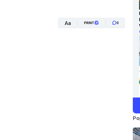
Aa
PRINT
0
A-
A+
Po