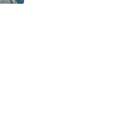
Continuous Dyeing di CV.
Garuda Solo Perkasa