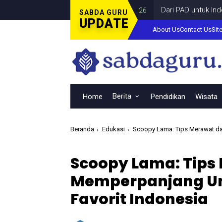
Dari PAD untuk Indonesia: 
SABDA GURU
UPDATE
About Us
Contact Us
Sit
Berita
Home
Pendidikan
Wisata
Beranda
Edukasi
Scoopy Lama: Tips Merawat da
Scoopy Lama: Tips
Memperpanjang Um
Favorit Indonesia