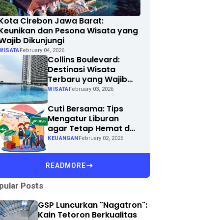
Kota Cirebon Jawa Barat:
Keunikan dan Pesona Wisata yang
Wajib Dikunjungi
WISATA
February 04, 2026
Collins Boulevard:
Destinasi Wisata
Terbaru yang Wajib
Dikunjungi di Kota
WISATA
February 03, 2026
Anda
Cuti Bersama: Tips
Mengatur Liburan
agar Tetap Hemat dan
Menyenangkan
KEUANGAN
February 02, 2026
READMORE
pular Posts
GSP Luncurkan "Nagatron":
Kain Tetoron Berkualitas