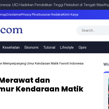
UICI Hadirkan Pendidikan Tinggi Fleksibel di Tengah Masifnya Media
emap
Disclaimer
Privacy Plice
Susunan Redaksi
Kirim Karya
Kesehatan
Ekonomi
Tutorial
Lifestyle
Opini
n Memperpanjang Umur Kendaraan Matik Favorit Indonesia
Wi
 Merawat dan
ur Kendaraan Matik