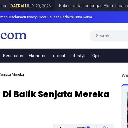
Fokus pada Tantangan Akun Tiruan di Dunia
AERAH
JULY 20, 2026
emap
Disclaimer
Privacy Plice
Susunan Redaksi
Kirim Karya
Kesehatan
Ekonomi
Tutorial
Lifestyle
Opini
 Senjata Mereka
Wi
 Di Balik Senjata Mereka