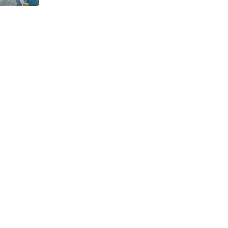
Continuous Dyeing di CV.
Garuda Solo Perkasa