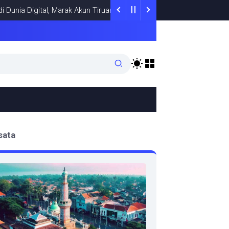
 Digital, Marak Akun Tiruan, Pengelola TikTok @samsungstore.ta Si
sata