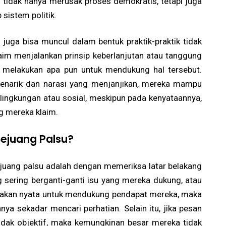
i tidak hanya merusak proses demokratis, tetapi juga
sistem politik.
u juga bisa muncul dalam bentuk praktik-praktik tidak
aim menjalankan prinsip keberlanjutan atau tanggung
k melakukan apa pun untuk mendukung hal tersebut.
narik dan narasi yang menjanjikan, mereka mampu
lingkungan atau sosial, meskipun pada kenyataannya,
g mereka klaim.
ejuang Palsu?
ejuang palsu adalah dengan memeriksa latar belakang
 sering berganti-ganti isu yang mereka dukung, atau
ndakan nyata untuk mendukung pendapat mereka, maka
ya sekadar mencari perhatian. Selain itu, jika pesan
idak objektif, maka kemungkinan besar mereka tidak