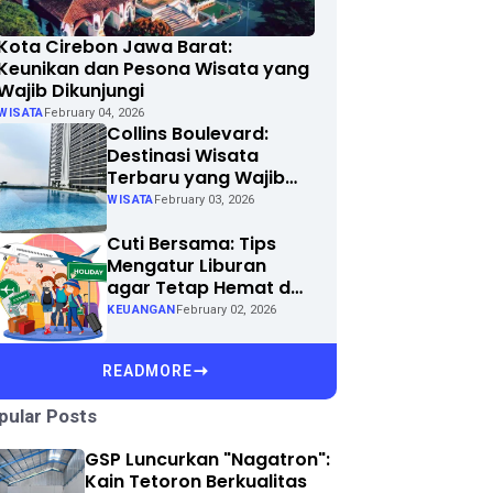
Kota Cirebon Jawa Barat:
Keunikan dan Pesona Wisata yang
Wajib Dikunjungi
WISATA
February 04, 2026
Collins Boulevard:
Destinasi Wisata
Terbaru yang Wajib
Dikunjungi di Kota
WISATA
February 03, 2026
Anda
Cuti Bersama: Tips
Mengatur Liburan
agar Tetap Hemat dan
Menyenangkan
KEUANGAN
February 02, 2026
READMORE
pular Posts
GSP Luncurkan "Nagatron":
Kain Tetoron Berkualitas