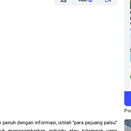
Aa
PRINT
0
A-
A+
Po
penuh dengan informasi, istilah "para pejuang palsu"
tuk menggambarkan individu atau kelompok yang