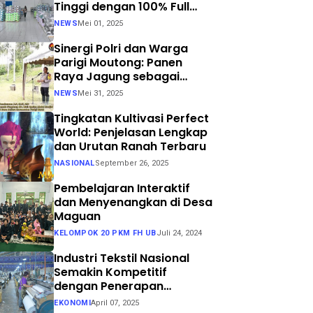
Tinggi dengan 100% Full
Process
NEWS
Mei 01, 2025
Sinergi Polri dan Warga
Parigi Moutong: Panen
Raya Jagung sebagai
Langkah Nyata Menuju
NEWS
Mei 31, 2025
Swasembada Pangan
Tingkatan Kultivasi Perfect
World: Penjelasan Lengkap
dan Urutan Ranah Terbaru
NASIONAL
September 26, 2025
Pembelajaran Interaktif
dan Menyenangkan di Desa
Maguan
KELOMPOK 20 PKM FH UB
Juli 24, 2024
Industri Tekstil Nasional
Semakin Kompetitif
dengan Penerapan
Teknologi Air Jet Loom dan
EKONOMI
April 07, 2025