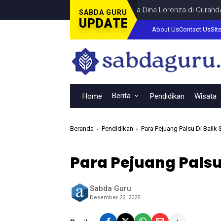
bu Nobar Final Piala Dunia Bersama Dina Lorenza di Curahdami
D
SABDA GURU
UPDATE
About Us
Contact Us
Sit
Berita
Home
Pendidikan
Wisata
Beranda
Pendidikan
Para Pejuang Palsu Di Balik
Para Pejuang Palsu
Sabda Guru
Desember 22, 2025