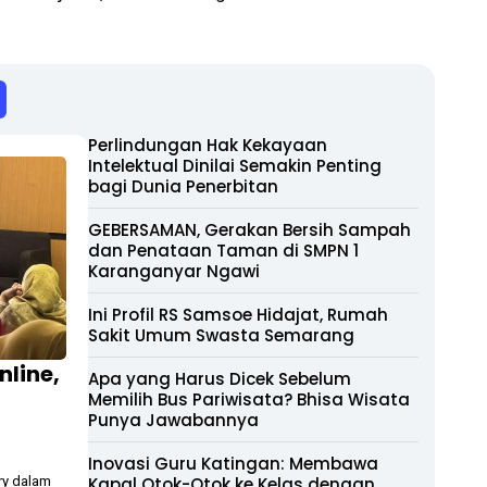
Perlindungan Hak Kekayaan
Intelektual Dinilai Semakin Penting
bagi Dunia Penerbitan
GEBERSAMAN, Gerakan Bersih Sampah
dan Penataan Taman di SMPN 1
Karanganyar Ngawi
Ini Profil RS Samsoe Hidajat, Rumah
Sakit Umum Swasta Semarang
nline,
Apa yang Harus Dicek Sebelum
Memilih Bus Pariwisata? Bhisa Wisata
Punya Jawabannya
Inovasi Guru Katingan: Membawa
ry dalam
Kapal Otok-Otok ke Kelas dengan