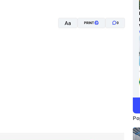
Aa
PRINT
0
A-
A+
Po