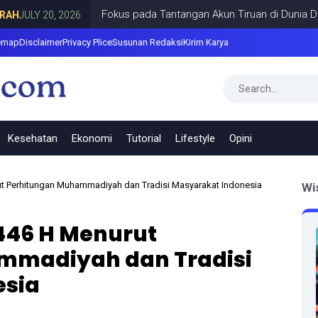
Fokus pada Tantangan Akun Tiruan di Dunia Digital, 
Y 20, 2026
emap
Disclaimer
Privacy Plice
Susunan Redaksi
Kirim Karya
Kesehatan
Ekonomi
Tutorial
Lifestyle
Opini
ut Perhitungan Muhammadiyah dan Tradisi Masyarakat Indonesia
Wi
446 H Menurut
mmadiyah dan Tradisi
esia