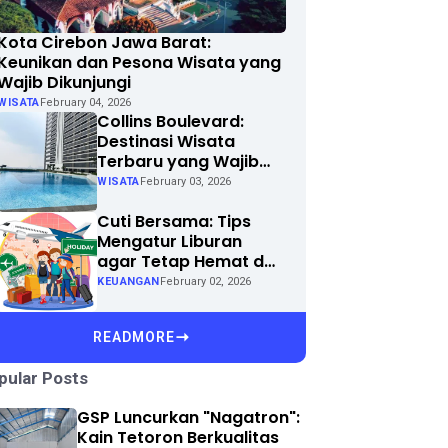
Kota Cirebon Jawa Barat:
Keunikan dan Pesona Wisata yang
Wajib Dikunjungi
WISATA
February 04, 2026
Collins Boulevard:
Destinasi Wisata
Terbaru yang Wajib
Dikunjungi di Kota
WISATA
February 03, 2026
Anda
Cuti Bersama: Tips
Mengatur Liburan
agar Tetap Hemat dan
Menyenangkan
KEUANGAN
February 02, 2026
READMORE
pular Posts
GSP Luncurkan "Nagatron":
Kain Tetoron Berkualitas