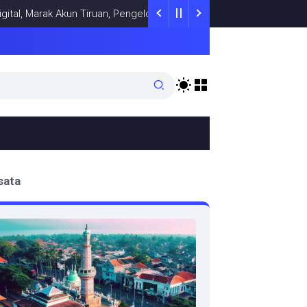
Marak Akun Tiruan, Pengelola TikTok @samsungstore.ta Siapkan Lan
sata