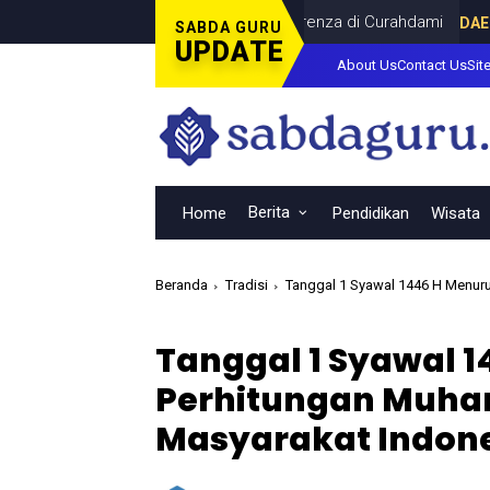
inal Piala Dunia Bersama Dina Lorenza di Curahdami
DAERAH
JUL
SABDA GURU
UPDATE
About Us
Contact Us
Sit
Berita
Home
Pendidikan
Wisata
Beranda
Tradisi
Tanggal 1 Syawal 1446 H Menur
Tanggal 1 Syawal 1
Perhitungan Muha
Masyarakat Indon