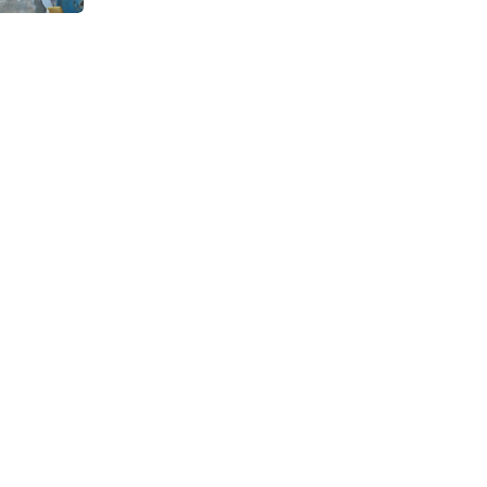
Continuous Dyeing di CV.
Garuda Solo Perkasa