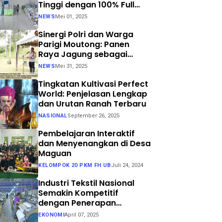
Tinggi dengan 100% Full
Process
NEWS
Mei 01, 2025
Sinergi Polri dan Warga
Parigi Moutong: Panen
Raya Jagung sebagai
Langkah Nyata Menuju
NEWS
Mei 31, 2025
Swasembada Pangan
Tingkatan Kultivasi Perfect
World: Penjelasan Lengkap
dan Urutan Ranah Terbaru
NASIONAL
September 26, 2025
Pembelajaran Interaktif
dan Menyenangkan di Desa
Maguan
KELOMPOK 20 PKM FH UB
Juli 24, 2024
Industri Tekstil Nasional
Semakin Kompetitif
dengan Penerapan
Teknologi Air Jet Loom dan
EKONOMI
April 07, 2025