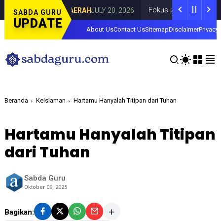
 Curahdami
Fokus pada Tantangan Akun T
DAERAH
JULY 20, 2026
SABDA GURU
UPDATE
About Us
Contact Us
Sitemap
Disclaimer
Privacy 
Beranda
Keislaman
Hartamu Hanyalah Titipan dari Tuhan
Hartamu Hanyalah Titipan
dari Tuhan
Sabda Guru
Oktober 09, 2025
Bagikan: