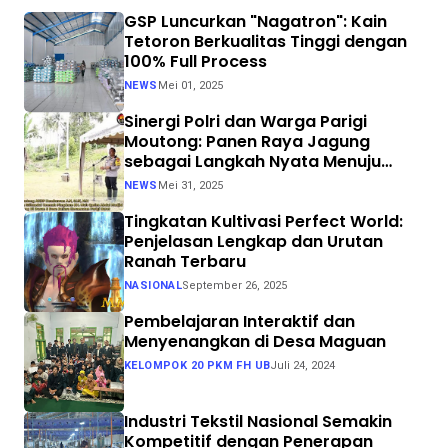
GSP Luncurkan "Nagatron": Kain
Tetoron Berkualitas Tinggi dengan
100% Full Process
NEWS
Mei 01, 2025
Sinergi Polri dan Warga Parigi
Moutong: Panen Raya Jagung
sebagai Langkah Nyata Menuju
Swasembada Pangan
NEWS
Mei 31, 2025
Tingkatan Kultivasi Perfect World:
Penjelasan Lengkap dan Urutan
Ranah Terbaru
NASIONAL
September 26, 2025
Pembelajaran Interaktif dan
Menyenangkan di Desa Maguan
KELOMPOK 20 PKM FH UB
Juli 24, 2024
Industri Tekstil Nasional Semakin
Kompetitif dengan Penerapan