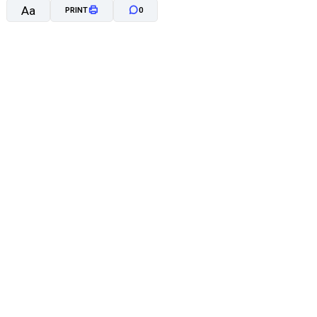
Aa
PRINT
0
A-
A+