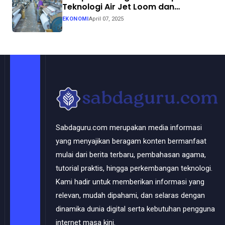
Teknologi Air Jet Loom dan
Continuous Dyeing di CV. Garuda
EKONOMI
April 07, 2025
Solo Perkasa
Sabdaguru.com merupakan media informasi
yang menyajikan beragam konten bermanfaat
mulai dari berita terbaru, pembahasan agama,
tutorial praktis, hingga perkembangan teknologi.
Kami hadir untuk memberikan informasi yang
relevan, mudah dipahami, dan selaras dengan
dinamika dunia digital serta kebutuhan pengguna
internet masa kini.