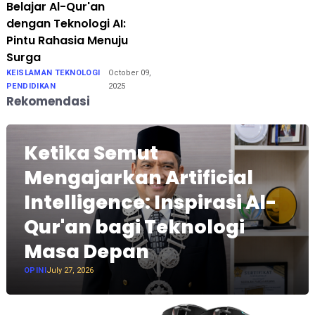
Belajar Al-Qur'an
dengan Teknologi AI:
Pintu Rahasia Menuju
Surga
KEISLAMAN TEKNOLOGI
October 09,
PENDIDIKAN
2025
Rekomendasi
Ketika Semut
Mengajarkan Artificial
Intelligence: Inspirasi Al-
Qur'an bagi Teknologi
Masa Depan
OPINI
July 27, 2026