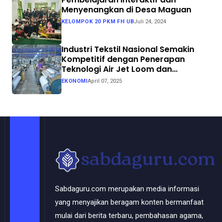
Menyenangkan di Desa Maguan
KELOMPOK 20 PKM FH UB
Juli 24, 2024
Industri Tekstil Nasional Semakin
Kompetitif dengan Penerapan
Teknologi Air Jet Loom dan
Continuous Dyeing di CV. Garuda
EKONOMI
April 07, 2025
Solo Perkasa
Sabdaguru.com merupakan media informasi
yang menyajikan beragam konten bermanfaat
mulai dari berita terbaru, pembahasan agama,