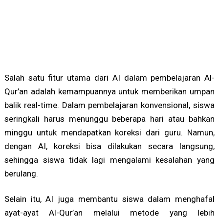
Salah satu fitur utama dari AI dalam pembelajaran Al-
Qur’an adalah kemampuannya untuk memberikan umpan
balik real-time. Dalam pembelajaran konvensional, siswa
seringkali harus menunggu beberapa hari atau bahkan
minggu untuk mendapatkan koreksi dari guru. Namun,
dengan AI, koreksi bisa dilakukan secara langsung,
sehingga siswa tidak lagi mengalami kesalahan yang
berulang.
Selain itu, AI juga membantu siswa dalam menghafal
ayat-ayat Al-Qur’an melalui metode yang lebih