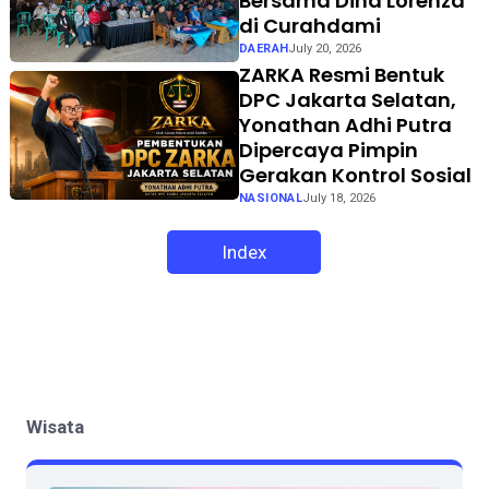
Bersama Dina Lorenza
di Curahdami
DAERAH
July 20, 2026
ZARKA Resmi Bentuk
DPC Jakarta Selatan,
Yonathan Adhi Putra
Dipercaya Pimpin
Gerakan Kontrol Sosial
NASIONAL
July 18, 2026
Index
Wisata