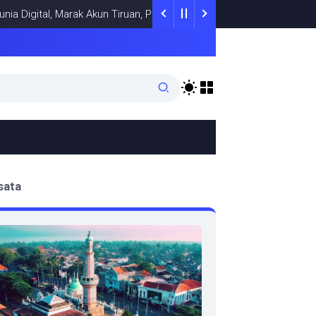
tal, Marak Akun Tiruan, Pengelola TikTok @samsungstore.ta Siapka
sata