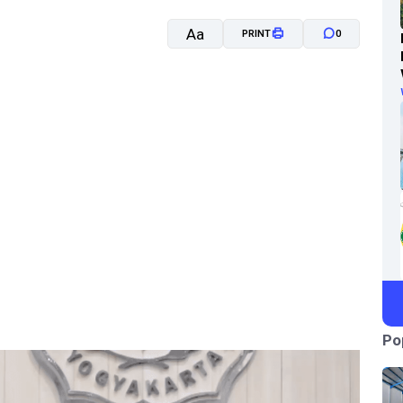
Aa
PRINT
0
A-
A+
Po