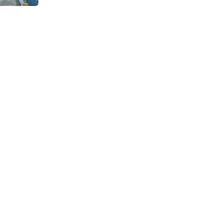
Continuous Dyeing di CV.
Garuda Solo Perkasa