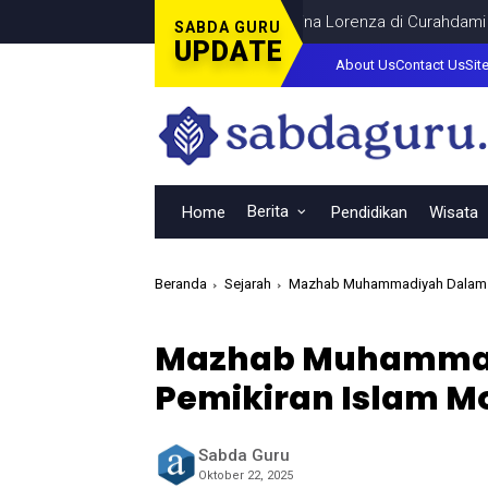
bar Final Piala Dunia Bersama Dina Lorenza di Curahdami
DAER
SABDA GURU
UPDATE
About Us
Contact Us
Sit
Berita
Home
Pendidikan
Wisata
Beranda
Sejarah
Mazhab Muhammadiyah Dalam K
Mazhab Muhammad
Pemikiran Islam M
Sabda Guru
Oktober 22, 2025