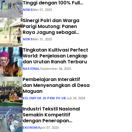
Tinggi dengan 100% Full
Process
NEWS
Mei 01, 2025
Sinergi Polri dan Warga
Parigi Moutong: Panen
Raya Jagung sebagai
Langkah Nyata Menuju
NEWS
Mei 31, 2025
Swasembada Pangan
Tingkatan Kultivasi Perfect
World: Penjelasan Lengkap
dan Urutan Ranah Terbaru
NASIONAL
September 26, 2025
Pembelajaran Interaktif
dan Menyenangkan di Desa
Maguan
KELOMPOK 20 PKM FH UB
Juli 24, 2024
Industri Tekstil Nasional
Semakin Kompetitif
dengan Penerapan
Teknologi Air Jet Loom dan
EKONOMI
April 07, 2025