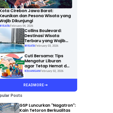
Kota Cirebon Jawa Barat:
Keunikan dan Pesona Wisata yang
Wajib Dikunjungi
WISATA
February 04, 2026
Collins Boulevard:
Destinasi Wisata
Terbaru yang Wajib
Dikunjungi di Kota
WISATA
February 03, 2026
Anda
Cuti Bersama: Tips
Mengatur Liburan
agar Tetap Hemat dan
Menyenangkan
KEUANGAN
February 02, 2026
READMORE
pular Posts
GSP Luncurkan "Nagatron":
Kain Tetoron Berkualitas