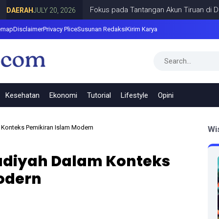
Fokus pada Tantangan Akun Tiruan di Dunia Digi
AH
JULY 20, 2026
emap
Disclaimer
Privacy Plice
Susunan Redaksi
Kirim Karya
Kesehatan
Ekonomi
Tutorial
Lifestyle
Opini
onteks Pemikiran Islam Modern
Wi
iyah Dalam Konteks
odern