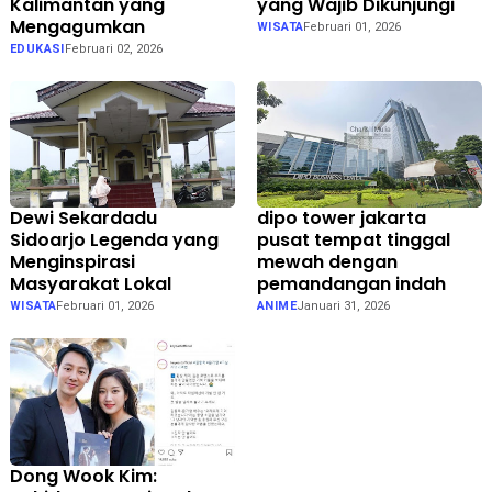
Kalimantan yang
yang Wajib Dikunjungi
Mengagumkan
WISATA
Februari 01, 2026
EDUKASI
Februari 02, 2026
Dewi Sekardadu
dipo tower jakarta
Sidoarjo Legenda yang
pusat tempat tinggal
Menginspirasi
mewah dengan
Masyarakat Lokal
pemandangan indah
WISATA
Februari 01, 2026
ANIME
Januari 31, 2026
Dong Wook Kim: