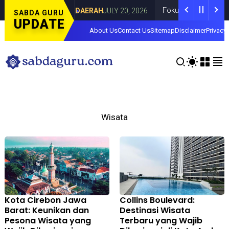
enza di Curahdami
Fokus pada Tantangan 
DAERAH
JULY 20, 2026
SABDA GURU
UPDATE
About Us
Contact Us
Sitemap
Disclaimer
Privacy 
Wisata
Kota Cirebon Jawa
Collins Boulevard:
Barat: Keunikan dan
Destinasi Wisata
Pesona Wisata yang
Terbaru yang Wajib