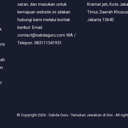
saran, dan masukan untuk
Kramat jati, Kota Jaka
kemajuan website ini silakan
Timur, Daerah Khusus
hubungi kami melalui kontak
Jakarta 13640
a
berikut: Email:
,
contact@sabdaguru.com WA /
Telepon: 083111541951
ami
dah
an
t
© Copyright
2026
-
Sabda Guru - Temukan Jawaban di Sini
- All righ