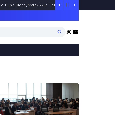
unia Digital, Marak Akun Tiruan, Pengelola TikTok @samsungstore.t