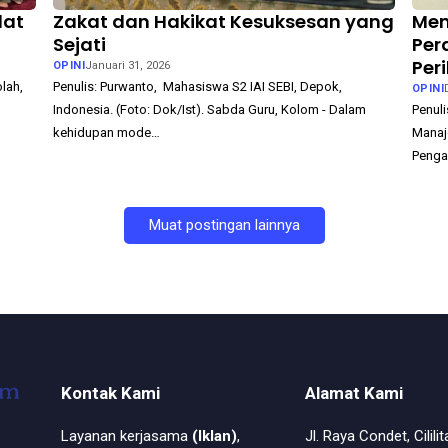
lat
Zakat dan Hakikat Kesuksesan yang
Mem
Sejati
Per
Per
OPINI
Januari 31, 2026
lah,
Penulis: Purwanto, Mahasiswa S2 IAI SEBI, Depok,
OPINI
Indonesia. (Foto: Dok/Ist). Sabda Guru, Kolom - Dalam
Penuli
kehidupan mode…
Manaj
Penga
Muat postingan lainnya
Kontak Kami
Alamat Kami
Layanan kerjasama
(Iklan)
,
Jl. Raya Condet, Cililit