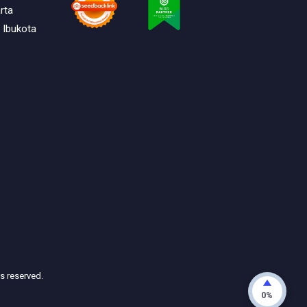
rta
 Ibukota
ts reserved.
0%