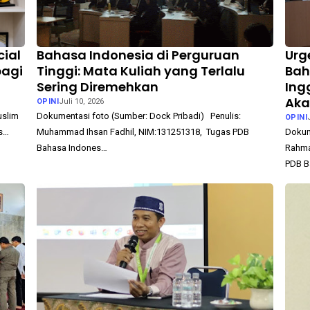
cial
Bahasa Indonesia di Perguruan
Urg
bagi
Tinggi: Mata Kuliah yang Terlalu
Bah
Sering Diremehkan
Ing
Aka
OPINI
Juli 10, 2026
uslim
Dokumentasi foto (Sumber: Dock Pribadi) Penulis:
OPINI
as…
Muhammad Ihsan Fadhil, NIM:131251318, Tugas PDB
Dokume
Bahasa Indones…
Rahma
PDB B