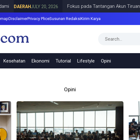
i
Fokus pada Tantangan Akun Tiruan di D
DAERAH
JULY 20, 2026
emap
Disclaimer
Privacy Plice
Susunan Redaksi
Kirim Karya
Kesehatan
Ekonomi
Tutorial
Lifestyle
Opini
Opini