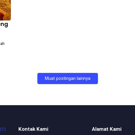
ung
lah
Muat postingan lainnya
Kontak Kami
Alamat Kami