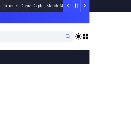
ruan di Dunia Digital, Marak Akun Tiruan, Pengelola TikTok @samsu