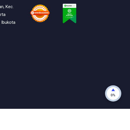
an, Kec.
rta
 Ibukota
0%
ts reserved.