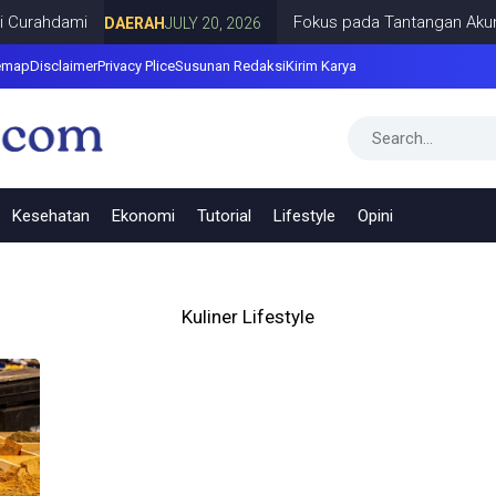
Curahdami
Fokus pada Tantangan Akun Ti
DAERAH
JULY 20, 2026
emap
Disclaimer
Privacy Plice
Susunan Redaksi
Kirim Karya
Kesehatan
Ekonomi
Tutorial
Lifestyle
Opini
Kuliner Lifestyle