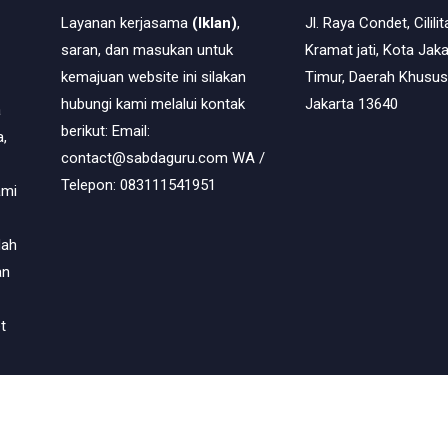
Layanan kerjasama
(Iklan)
,
Jl. Raya Condet, Cililit
saran, dan masukan untuk
Kramat jati, Kota Jaka
kemajuan website ini silakan
Timur, Daerah Khusus
hubungi kami melalui kontak
Jakarta 13640
a
berikut: Email:
,
contact@sabdaguru.com WA /
Telepon: 083111541951
ami
dah
an
t
© Copyright
2026
-
Sabda Guru - Temukan Jawaban di Sini
- All righ